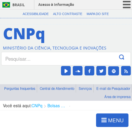
Acesso à informação
BRASIL
CORONAVÍRUS (COVID-19)
ACESSIBILIDADE
ALTO CONTRASTE
MAPA DO SITE
Participe
CNPq
Serviços
Legislação
MINISTÉRIO DA CIÊNCIA, TECNOLOGIA E INOVAÇÕES
Canais
Perguntas frequentes
Central de Atendimento
Serviços
E-mail do Pesquisador
Área de imprensa
Você está aqui:
CNPq
Bolsas e Auxílios Vigentes
Projetos de Pesquisa
MENU