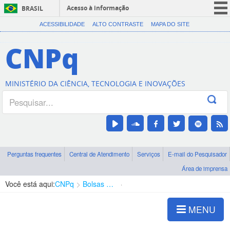
Acesso à informação
BRASIL
CORONAVÍRUS (COVID-19)
ACESSIBILIDADE
ALTO CONTRASTE
MAPA DO SITE
Participe
CNPq
Serviços
Legislação
MINISTÉRIO DA CIÊNCIA, TECNOLOGIA E INOVAÇÕES
Canais
Perguntas frequentes
Central de Atendimento
Serviços
E-mail do Pesquisador
Área de imprensa
Você está aqui:
CNPq
Bolsas e Auxílios Vigentes
Projetos de Pesquisa
MENU