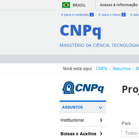
Acesso à informação
BRASIL
Ir para o conteúdo
1
Ir para o menu
2
Ir pa
CNPq
MINISTÉRIO DA CIÊNCIA, TECNOLOGI
Você está aqui:
CNPq
Assuntos
B
Pro
ASSUNTOS
Institucional
País
Bolsas e Auxílios