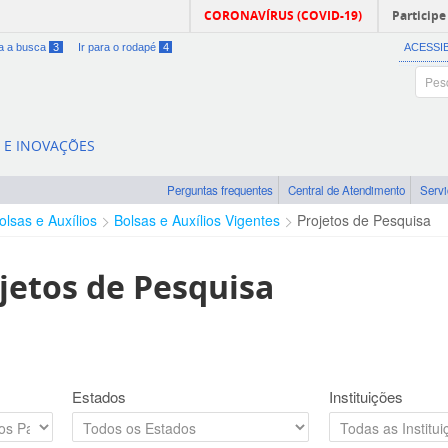
CORONAVÍRUS (COVID-19)
Participe
ra a busca
3
Ir para o rodapé
4
ACESSI
A E INOVAÇÕES
Perguntas frequentes
Central de Atendimento
Serv
olsas e Auxílios
Bolsas e Auxílios Vigentes
Projetos de Pesquisa
jetos de Pesquisa
Estados
Instituições