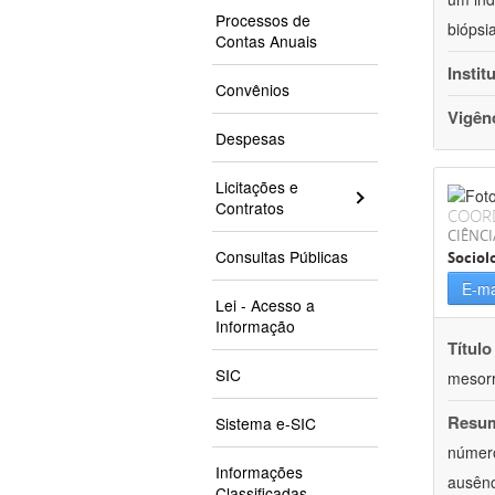
Processos de
biópsi
Contas Anuais
Instit
Convênios
Vigên
Despesas
Licitações e
Contratos
COOR
CIÊNC
Consultas Públicas
Sociol
E-ma
Lei - Acesso a
Informação
Título
SIC
mesor
Resu
Sistema e-SIC
número
Informações
ausênc
Classificadas