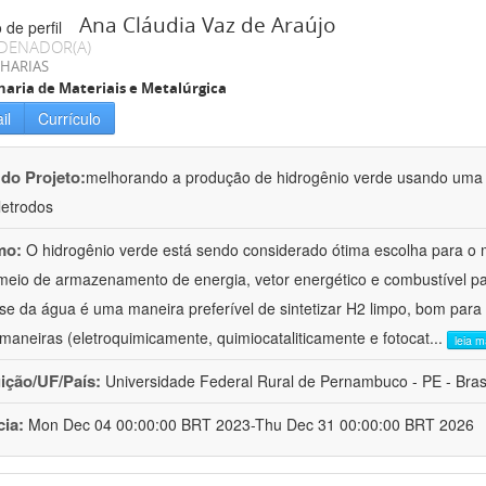
Ana Cláudia Vaz de Araújo
DENADOR(A)
HARIAS
aria de Materiais e Metalúrgica
il
Currículo
 do Projeto:
melhorando a produção de hidrogênio verde usando uma 
letrodos
mo:
O hidrogênio verde está sendo considerado ótima escolha para o 
eio de armazenamento de energia, vetor energético e combustível para
lise da água é uma maneira preferível de sintetizar H2 limpo, bom para
 maneiras (eletroquimicamente, quimiocataliticamente e fotocat
...
leia m
uição/UF/País:
Universidade Federal Rural de Pernambuco - PE - Bras
cia:
Mon Dec 04 00:00:00 BRT 2023-Thu Dec 31 00:00:00 BRT 2026