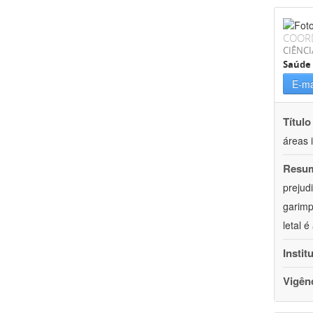
COOR
CIÊNCI
Saúde 
E-ma
Título
áreas 
Resu
prejud
garimp
letal 
Instit
Vigên