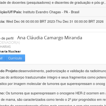
dade de docentes (pesquisadores) e discentes de graduação e pós-gr
.
uição/UF/País:
Instituto Evandro Chagas - PA - Brasil
cia:
Wed Dec 06 00:00:00 BRT 2023-Thu Dec 31 00:00:00 BRT 2026
Ana Cláudia Camargo Miranda
DENADOR(A)
HARIAS
haria Nuclear
il
Currículo
 do Projeto:
desenvolvimento, padronização e validação da radioimun
icas do anticorpo trastuzumabe íntegro e seus fragmentos como potenc
stico por imagem molecular de tumores que superexpressam o oncog
mo:
Os tumores que superexpressam o oncogene HER-2 ocorrem em 
 de mama, são caracterizados como tendo o 2º pior prognóstico em rel
icador de comportamento clínico mais agressivo e com pior resposta à