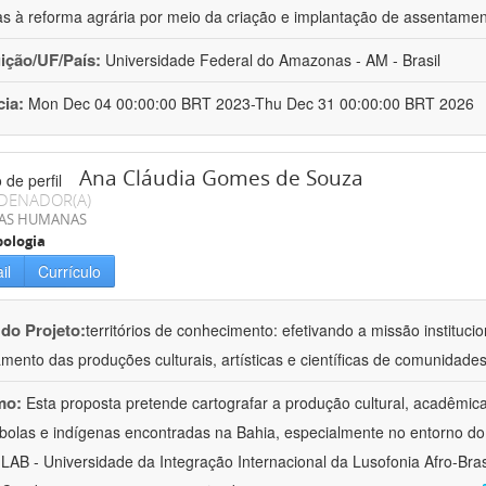
as à reforma agrária por meio da criação e implantação de assentame
uição/UF/País:
Universidade Federal do Amazonas - AM - Brasil
cia:
Mon Dec 04 00:00:00 BRT 2023-Thu Dec 31 00:00:00 BRT 2026
Ana Cláudia Gomes de Souza
DENADOR(A)
IAS HUMANAS
ologia
il
Currículo
 do Projeto:
territórios de conhecimento: efetivando a missão institucio
ento das produções culturais, artísticas e científicas de comunidade
mo:
Esta proposta pretende cartografar a produção cultural, acadêmic
bolas e indígenas encontradas na Bahia, especialmente no entorno do
LAB - Universidade da Integração Internacional da Lusofonia Afro-Bra