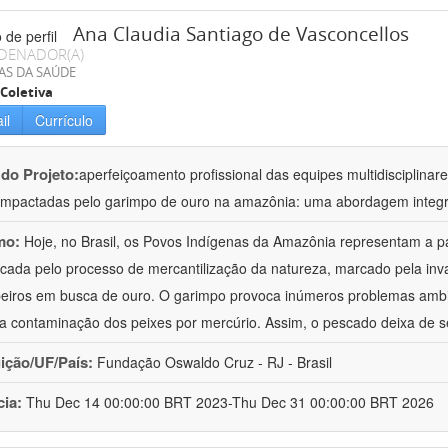
Ana Claudia Santiago de Vasconcellos
DENADOR(A)
AS DA SAÚDE
Coletiva
il
Currículo
 do Projeto:
aperfeiçoamento profissional das equipes multidisciplin
impactadas pelo garimpo de ouro na amazônia: uma abordagem integr
mo:
Hoje, no Brasil, os Povos Indígenas da Amazônia representam a p
icada pelo processo de mercantilização da natureza, marcado pela invas
eiros em busca de ouro. O garimpo provoca inúmeros problemas ambi
é a contaminação dos peixes por mercúrio. Assim, o pescado deixa de s
uição/UF/País:
Fundação Oswaldo Cruz - RJ - Brasil
cia:
Thu Dec 14 00:00:00 BRT 2023-Thu Dec 31 00:00:00 BRT 2026