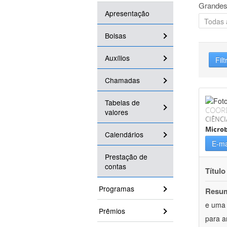
Grandes
Apresentação
Bolsas
Auxílios
Filt
Chamadas
Tabelas de
COOR
valores
CIÊNCI
Microb
Calendários
E-ma
Prestação de
contas
Título
Programas
Resu
e uma 
Prêmios
para a