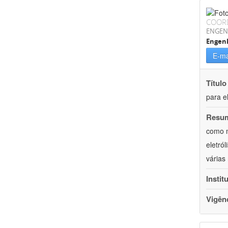
COOR
ENGEN
Engenh
E-ma
Título
para e
Resu
como m
eletró
várias
Instit
Vigên