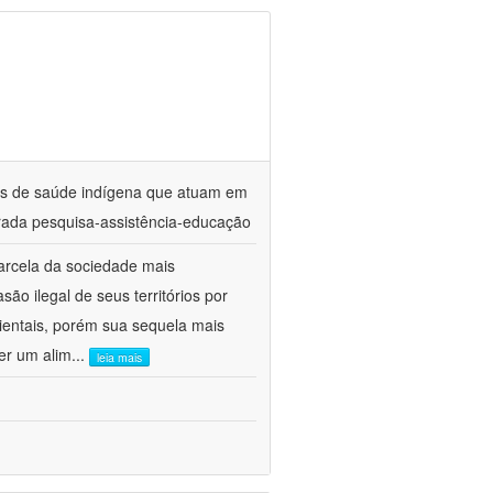
ares de saúde indígena que atuam em
ada pesquisa-assistência-educação
arcela da sociedade mais
ão ilegal de seus territórios por
entais, porém sua sequela mais
er um alim
...
leia mais