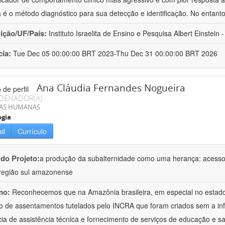
a é o método diagnóstico para sua detecção e identificação. No entant
uição/UF/País:
Instituto Israelita de Ensino e Pesquisa Albert Einstein -
cia:
Tue Dec 05 00:00:00 BRT 2023-Thu Dec 31 00:00:00 BRT 2026
Ana Cláudia Fernandes Nogueira
DENADOR(A)
IAS HUMANAS
ogia
il
Currículo
 do Projeto:
a produção da subalternidade como uma herança: acesso à 
região sul amazonense
mo:
Reconhecemos que na Amazônia brasileira, em especial no estad
 de assentamentos tutelados pelo INCRA que foram criados sem a in
ia de assistência técnica e fornecimento de serviços de educação e sa