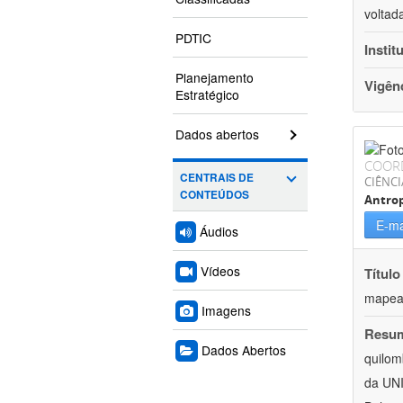
voltad
PDTIC
Instit
Planejamento
Vigên
Estratégico
Dados abertos
COOR
CENTRAIS DE
CIÊNC
CONTEÚDOS
Antrop
E-ma
Áudios
Vídeos
Título
mapeam
Imagens
Resu
Dados Abertos
quilom
da UNI