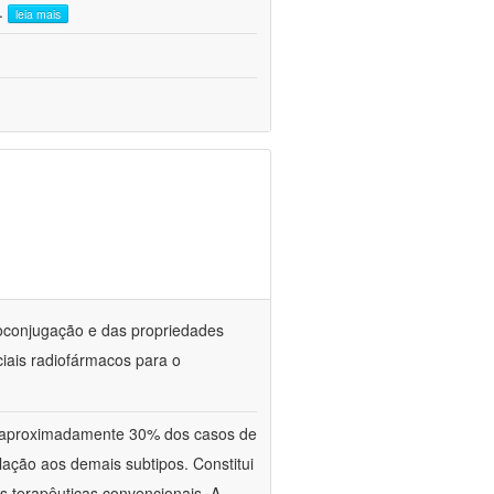
..
leia mais
oconjugação e das propriedades
iais radiofármacos para o
aproximadamente 30% dos casos de
ação aos demais subtipos. Constitui
s terapêuticas convencionais. A