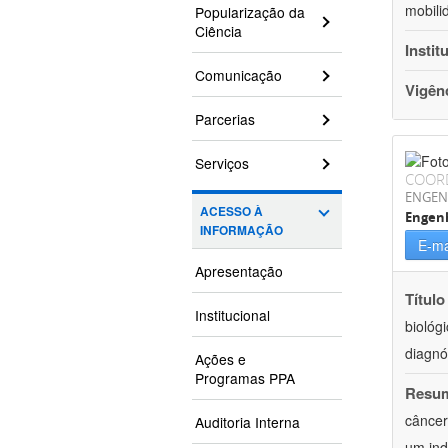
mobili
Popularização da
Ciência
Instit
Comunicação
Vigên
Parcerias
Serviços
COOR
ENGEN
ACESSO À
Engen
INFORMAÇÃO
E-ma
Apresentação
Título
Institucional
biológ
diagnó
Ações e
Programas PPA
Resu
câncer
Auditoria Interna
um ind