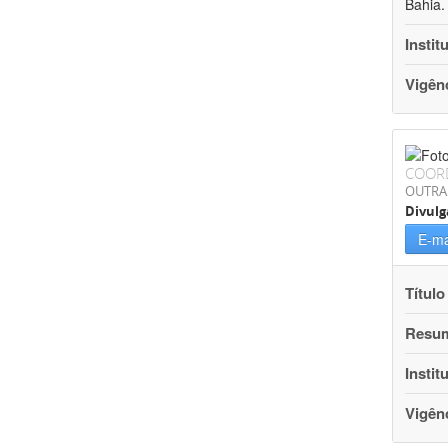
Bahia.
Instit
Vigên
COOR
OUTRA
Divulg
E-ma
Título
Resu
Instit
Vigên