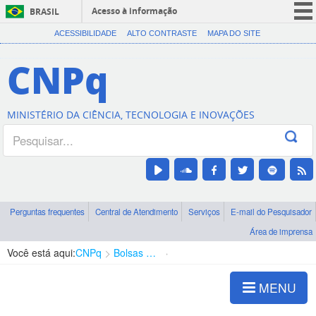
Acesso à informação
BRASIL
CORONAVÍRUS (COVID-19)
ACESSIBILIDADE
ALTO CONTRASTE
MAPA DO SITE
Participe
CNPq
Serviços
Legislação
MINISTÉRIO DA CIÊNCIA, TECNOLOGIA E INOVAÇÕES
Canais
Perguntas frequentes
Central de Atendimento
Serviços
E-mail do Pesquisador
Área de imprensa
Você está aqui:
CNPq
Bolsas e Auxílios Vigentes
Projetos de Pesquisa
MENU