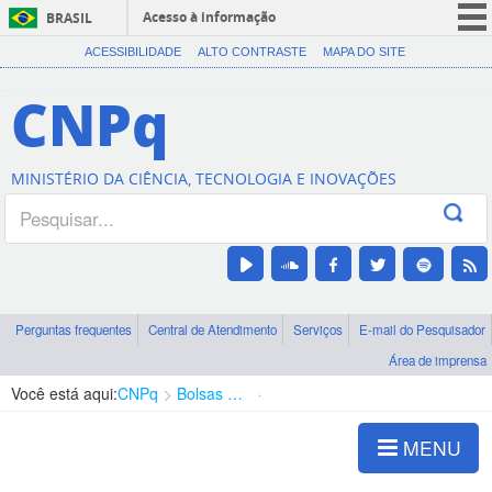
Acesso à informação
BRASIL
CORONAVÍRUS (COVID-19)
ACESSIBILIDADE
ALTO CONTRASTE
MAPA DO SITE
Participe
CNPq
Serviços
Legislação
MINISTÉRIO DA CIÊNCIA, TECNOLOGIA E INOVAÇÕES
Canais
Perguntas frequentes
Central de Atendimento
Serviços
E-mail do Pesquisador
Área de imprensa
Você está aqui:
CNPq
Bolsas e Auxílios Vigentes
Projetos de Pesquisa
MENU