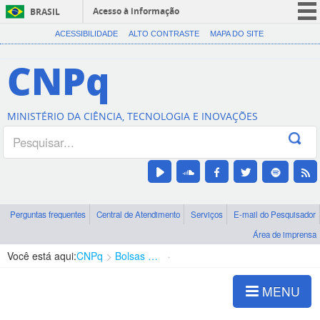
Acesso à informação
BRASIL
CORONAVÍRUS (COVID-19)
ACESSIBILIDADE
ALTO CONTRASTE
MAPA DO SITE
Participe
CNPq
Serviços
Legislação
MINISTÉRIO DA CIÊNCIA, TECNOLOGIA E INOVAÇÕES
Canais
Perguntas frequentes
Central de Atendimento
Serviços
E-mail do Pesquisador
Área de imprensa
Você está aqui:
CNPq
Bolsas e Auxílios Vigentes
Projetos de Pesquisa
MENU