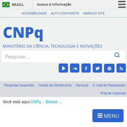
Acesso à informação
BRASIL
CORONAVÍRUS (COVID-19)
ACESSIBILIDADE
ALTO CONTRASTE
MAPA DO SITE
Participe
CNPq
Serviços
Legislação
MINISTÉRIO DA CIÊNCIA, TECNOLOGIA E INOVAÇÕES
Canais
Perguntas frequentes
Central de Atendimento
Serviços
E-mail do Pesquisador
Área de imprensa
Você está aqui:
CNPq
Bolsas e Auxílios Vigentes
Projetos de Pesquisa
MENU