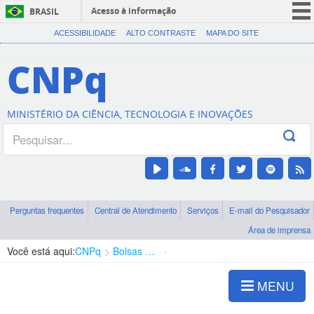
Acesso à informação
BRASIL
CORONAVÍRUS (COVID-19)
ACESSIBILIDADE
ALTO CONTRASTE
MAPA DO SITE
Participe
CNPq
Serviços
Legislação
MINISTÉRIO DA CIÊNCIA, TECNOLOGIA E INOVAÇÕES
Canais
Perguntas frequentes
Central de Atendimento
Serviços
E-mail do Pesquisador
Área de imprensa
Você está aqui:
CNPq
Bolsas e Auxílios Vigentes
Projetos de Pesquisa
MENU