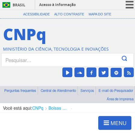
Acesso à informação
BRASIL
CORONAVÍRUS (COVID-19)
ACESSIBILIDADE
ALTO CONTRASTE
MAPA DO SITE
Participe
CNPq
Serviços
Legislação
MINISTÉRIO DA CIÊNCIA, TECNOLOGIA E INOVAÇÕES
Canais
Perguntas frequentes
Central de Atendimento
Serviços
E-mail do Pesquisador
Área de imprensa
Você está aqui:
CNPq
Bolsas e Auxílios Vigentes
Projetos de Pesquisa
MENU