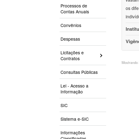
Processos de
os dif
Contas Anuais
indiví
Convênios
Instit
Despesas
Vigên
Licitações e
Contratos
Mostrando 3
Consultas Públicas
Lei - Acesso a
Informação
SIC
Sistema e-SIC
Informações
Classificadas