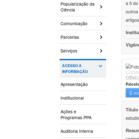
a 5 do
Popularização da
Ciência
outros
artigo
Comunicação
Instit
Parcerias
Vigên
Serviços
ACESSO À
INFORMAÇÃO
COOR
CIÊNC
Apresentação
Psicol
E-ma
Institucional
Título
Ações e
Programas PPA
estudo
Resu
Auditoria Interna
vastam