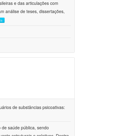
leiras e das articulações com
am análise de teses, dissertações,
is
uários de substâncias psicoativas:
 de saúde pública, sendo
nto estruturais e coletivos. Dentre