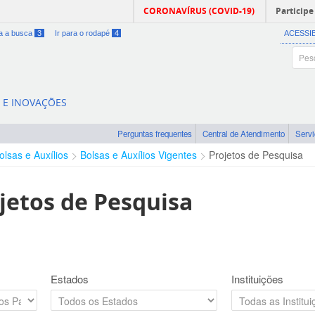
CORONAVÍRUS (COVID-19)
Participe
ra a busca
3
Ir para o rodapé
4
ACESSI
A E INOVAÇÕES
Perguntas frequentes
Central de Atendimento
Serv
olsas e Auxílios
Bolsas e Auxílios Vigentes
Projetos de Pesquisa
jetos de Pesquisa
Estados
Instituições