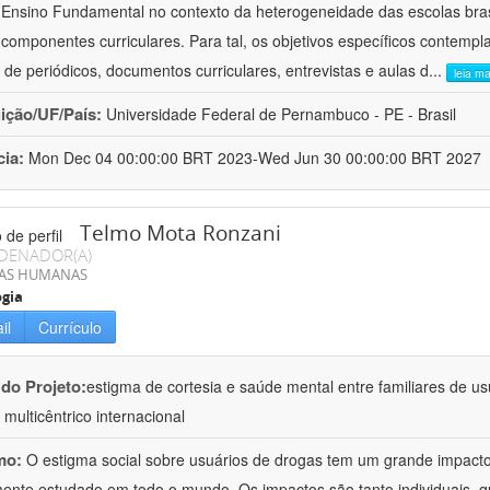
 Ensino Fundamental no contexto da heterogeneidade das escolas brasi
 componentes curriculares. Para tal, os objetivos específicos contempl
s de periódicos, documentos curriculares, entrevistas e aulas d
...
leia ma
uição/UF/País:
Universidade Federal de Pernambuco - PE - Brasil
cia:
Mon Dec 04 00:00:00 BRT 2023-Wed Jun 30 00:00:00 BRT 2027
Telmo Mota Ronzani
DENADOR(A)
IAS HUMANAS
ogia
il
Currículo
 do Projeto:
estigma de cortesia e saúde mental entre familiares de us
 multicêntrico internacional
mo:
O estigma social sobre usuários de drogas tem um grande impacto
ente estudado em todo o mundo. Os impactos são tanto individuais, qua