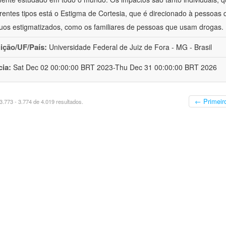
erentes tipos está o Estigma de Cortesia, que é direcionado à pessoa
duos estigmatizados, como os familiares de pessoas que usam drogas.
uição/UF/País:
Universidade Federal de Juiz de Fora - MG - Brasil
cia:
Sat Dec 02 00:00:00 BRT 2023-Thu Dec 31 00:00:00 BRT 2026
← Primeir
.773 - 3.774 de 4.019 resultados.