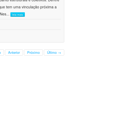
s que tem uma vinculação próxima a
 Nes
...
leia mais
o
Anterior
Próximo
Último →