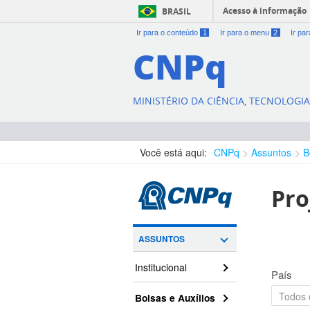
Acesso à informação
BRASIL
Ir para o conteúdo
1
Ir para o menu
2
Ir pa
CNPq
MINISTÉRIO DA CIÊNCIA, TECNOLOGI
Você está aqui:
CNPq
Assuntos
B
Pro
ASSUNTOS
Institucional
País
Bolsas e Auxílios