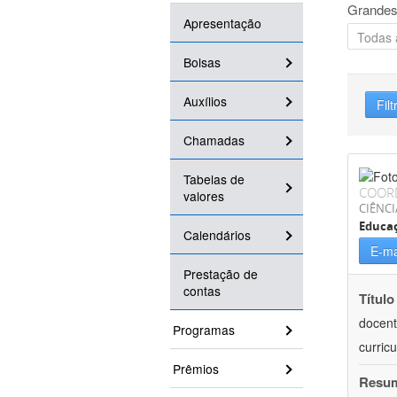
Grandes
Apresentação
Bolsas
Auxílios
Filt
Chamadas
Tabelas de
COOR
valores
CIÊNC
Educa
Calendários
E-ma
Prestação de
contas
Título
docent
Programas
curric
Prêmios
Resu