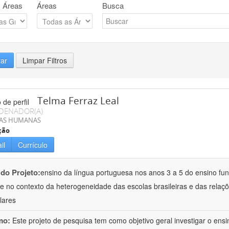
 Áreas
Áreas
Busca
rar
Limpar Filtros
Telma Ferraz Leal
DENADOR(A)
IAS HUMANAS
ção
il
Currículo
 do Projeto:
ensino da língua portuguesa nos anos 3 a 5 do ensino fund
e no contexto da heterogeneidade das escolas brasileiras e das rela
ulares
mo:
Este projeto de pesquisa tem como objetivo geral investigar o en