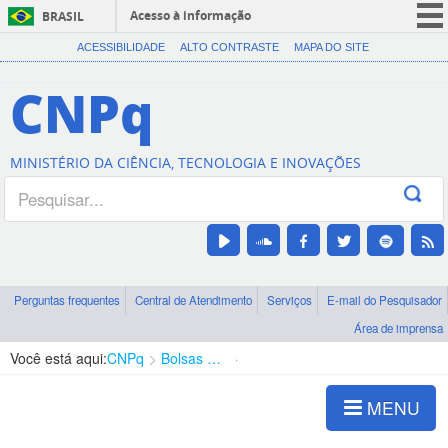
Acesso à informação
BRASIL
CORONAVÍRUS (COVID-19)
ACESSIBILIDADE
ALTO CONTRASTE
MAPA DO SITE
Participe
CNPq
Serviços
Legislação
MINISTÉRIO DA CIÊNCIA, TECNOLOGIA E INOVAÇÕES
Canais
Perguntas frequentes
Central de Atendimento
Serviços
E-mail do Pesquisador
Área de imprensa
Você está aqui:
CNPq
Bolsas e Auxílios Vigentes
Projetos de Pesquisa
MENU