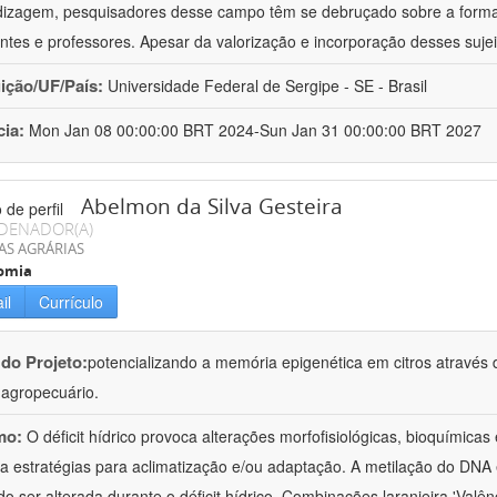
izagem, pesquisadores desse campo têm se debruçado sobre a formaç
ntes e professores. Apesar da valorização e incorporação desses sujei
uição/UF/País:
Universidade Federal de Sergipe - SE - Brasil
cia:
Mon Jan 08 00:00:00 BRT 2024-Sun Jan 31 00:00:00 BRT 2027
Abelmon da Silva Gesteira
DENADOR(A)
AS AGRÁRIAS
omia
il
Currículo
 do Projeto:
potencializando a memória epigenética em citros através d
o agropecuário.
mo:
O déficit hídrico provoca alterações morfofisiológicas, bioquímica
 a estratégias para aclimatização e/ou adaptação. A metilação do DNA 
o ser alterada durante o déficit hídrico. Combinações laranjeira 'Valên