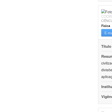
COOR
CIÊNCI
Física
E-ma
Título
Resu
civili
divisõ
aplica
Instit
Vigên