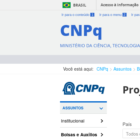
Acesso à informação
BRASIL
Ir para o conteúdo
1
Ir para o menu
2
Ir pa
CNPq
MINISTÉRIO DA CIÊNCIA, TECNOLOGI
Você está aqui:
CNPq
Assuntos
B
Pro
ASSUNTOS
Institucional
País
Bolsas e Auxílios