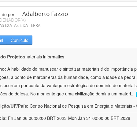
Adalberto Fazzio
DENADOR(A)
AS EXATAS E DA TERRA
il
Currículo
 do Projeto:
materials informatics
mo:
A habilidade de manusear e sintetizar materiais é de importância 
zações, a ponto de marcar eras da humanidade, como a idade da pedra, 
es ocorrem por conta da vantagem estratégica do domínio de materiais,
ções de defesa. No momento que uma civilização domina um materi
...
uição/UF/País:
Centro Nacional de Pesquisa em Energia e Materiais - S
cia:
Fri Jan 06 00:00:00 BRT 2023-Mon Jan 31 00:00:00 BRT 2028