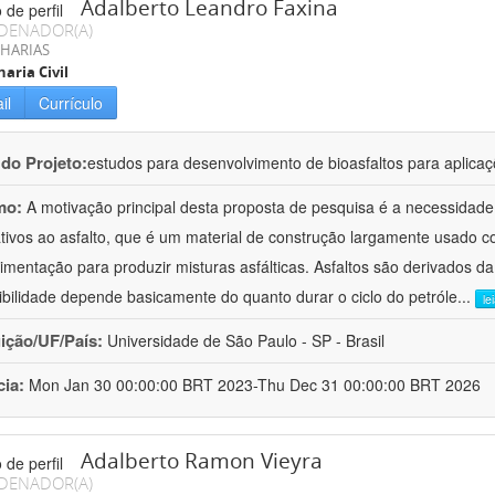
Adalberto Leandro Faxina
DENADOR(A)
HARIAS
aria Civil
il
Currículo
 do Projeto:
estudos para desenvolvimento de bioasfaltos para aplic
mo:
A motivação principal desta proposta de pesquisa é a necessidade
ativos ao asfalto, que é um material de construção largamente usado 
imentação para produzir misturas asfálticas. Asfaltos são derivados da
ibilidade depende basicamente do quanto durar o ciclo do petróle
...
le
uição/UF/País:
Universidade de São Paulo - SP - Brasil
cia:
Mon Jan 30 00:00:00 BRT 2023-Thu Dec 31 00:00:00 BRT 2026
Adalberto Ramon Vieyra
DENADOR(A)