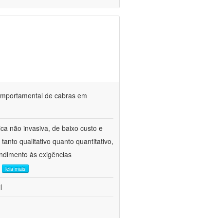
o comportamental de cabras em
ca não invasiva, de baixo custo e
tanto qualitativo quanto quantitativo,
ndimento às exigências
.
leia mais
l