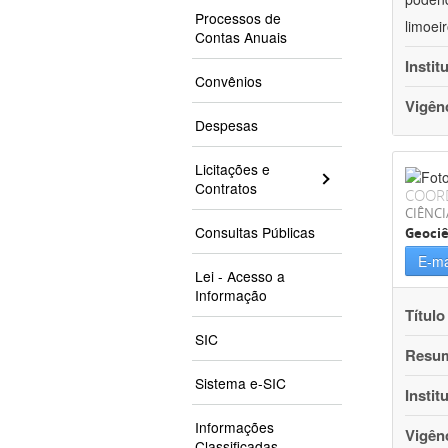
Processos de
limoei
Contas Anuais
Instit
Convênios
Vigên
Despesas
Licitações e
Contratos
COOR
CIÊNCI
Consultas Públicas
Geociê
E-ma
Lei - Acesso a
Informação
Título
SIC
Resu
Sistema e-SIC
Instit
Informações
Vigên
Classificadas