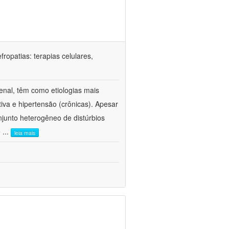
ropatias: terapias celulares,
enal, têm como etiologias mais
iva e hipertensão (crônicas). Apesar
junto heterogêneo de distúrbios
e
...
leia mais