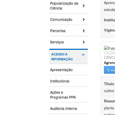
Aprend
Popularização da
Ciência
estuda
Comunicação
Instit
Vigên
Parcerias
Serviços
COOR
ACESSO À
CIÊNCI
INFORMAÇÃO
Agron
Apresentação
E-ma
Institucional
Título
cultiv
Ações e
Programas PPA
Resu
planta
Auditoria Interna
podend