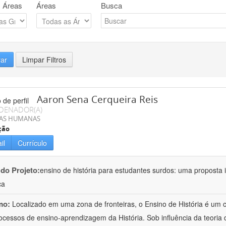
 Áreas
Áreas
Busca
rar
Limpar Filtros
Aaron Sena Cerqueira Reis
DENADOR(A)
IAS HUMANAS
ção
il
Currículo
 do Projeto:
ensino de história para estudantes surdos: uma proposta i
ca
mo:
Localizado em uma zona de fronteiras, o Ensino de História é um
ocessos de ensino-aprendizagem da História. Sob influência da teoria d