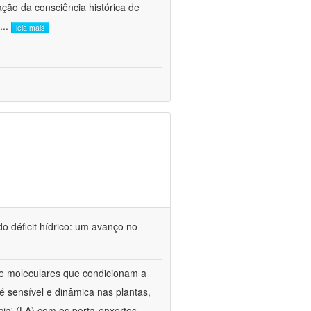
ão da consciência histórica de
...
leia mais
o déficit hídrico: um avanço no
s e moleculares que condicionam a
é sensível e dinâmica nas plantas,
cia' (LA) com os porta-enxertos