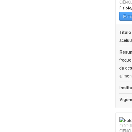
CIÊNCI
Fisiolo
E-ma
Título
acelul
Resu
freque
da des
alimen
Instit
Vigên
COOR
CIÊNCI