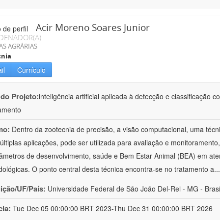
Acir Moreno Soares Junior
DENADOR(A)
AS AGRÁRIAS
cnia
il
Currículo
 do Projeto:
inteligência artificial aplicada à detecção e classificaçã
amento
mo:
Dentro da zootecnia de precisão, a visão computacional, uma técni
ltiplas aplicações, pode ser utilizada para avaliação e monitoramento, 
âmetros de desenvolvimento, saúde e Bem Estar Animal (BEA) em ate
ológicas. O ponto central desta técnica encontra-se no tratamento a
..
uição/UF/País:
Universidade Federal de São João Del-Rei - MG - Brasi
cia:
Tue Dec 05 00:00:00 BRT 2023-Thu Dec 31 00:00:00 BRT 2026