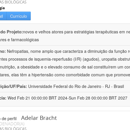
AS BIOLÓGICAS
gia
il
Currículo
 do Projeto:
novos e velhos atores para estratégias terapêuticas em nef
ares e farmacológicas
mo:
Nefropatias, nome amplo que caracteriza a diminuição da função r
ntes processos de isquemia-reperfusão (I/R) (agudos), uropatia obstrut
nutrição, a obesidade e o elevado consumo de sal constituírem um con
tares, elas têm a hipertensão como comorbidade comum que promov
uição/UF/País:
Universidade Federal do Rio de Janeiro - RJ - Brasil
cia:
Wed Feb 21 00:00:00 BRT 2024-Sun Feb 28 00:00:00 BRT 2027
Adelar Bracht
DENADOR(A)
AS BIOLÓGICAS