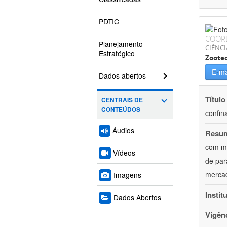
PDTIC
COOR
Planejamento
CIÊNCI
Estratégico
Zoote
E-ma
Dados abertos
Título
CENTRAIS DE
CONTEÚDOS
confin
Áudios
Resu
com mú
Vídeos
de par
mercad
Imagens
Instit
Dados Abertos
Vigên