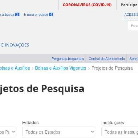
CORONAVÍRUS (COVID-19)
Participe
ra a busca
3
Ir para o rodapé
4
ACESSI
A E INOVAÇÕES
Perguntas frequentes
Central de Atendimento
Serv
olsas e Auxílios
Bolsas e Auxílios Vigentes
Projetos de Pesquisa
jetos de Pesquisa
Estados
Instituições