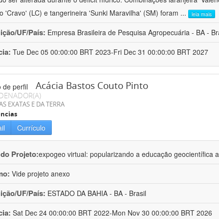
ro 'Cravo' (LC) e tangerineira 'Sunki Maravilha' (SM) foram
...
leia mais
uição/UF/País:
Empresa Brasileira de Pesquisa Agropecuária - BA - Bra
cia:
Tue Dec 05 00:00:00 BRT 2023-Fri Dec 31 00:00:00 BRT 2027
Acácia Bastos Couto Pinto
DENADOR(A)
AS EXATAS E DA TERRA
ncias
il
Currículo
 do Projeto:
expogeo virtual: popularizando a educação geocientífica a
mo:
Vide projeto anexo
uição/UF/País:
ESTADO DA BAHIA - BA - Brasil
cia:
Sat Dec 24 00:00:00 BRT 2022-Mon Nov 30 00:00:00 BRT 2026