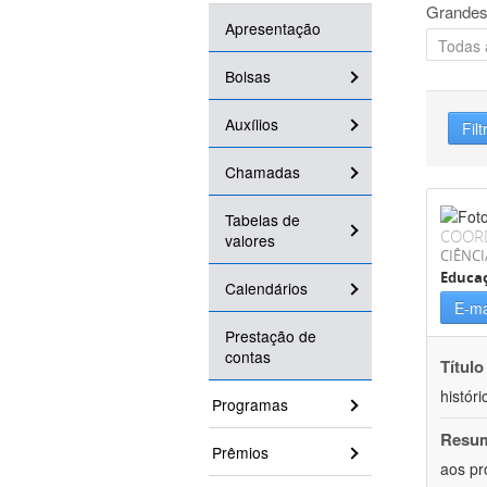
Grandes
Apresentação
Bolsas
Auxílios
Filt
Chamadas
Tabelas de
COOR
valores
CIÊNC
Educa
Calendários
E-ma
Prestação de
contas
Título
históri
Programas
Resu
Prêmios
aos pr