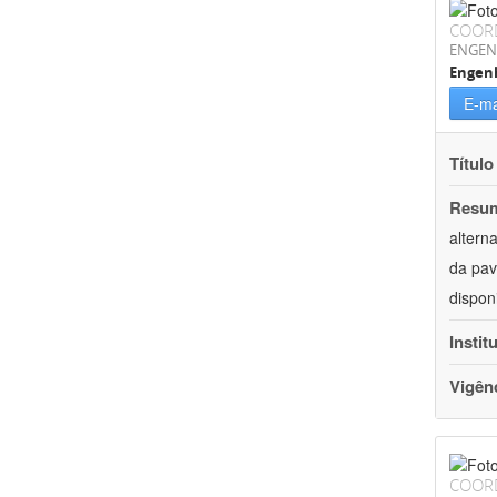
COOR
ENGEN
Engenh
E-ma
Título
Resu
altern
da pav
dispon
Instit
Vigên
COOR