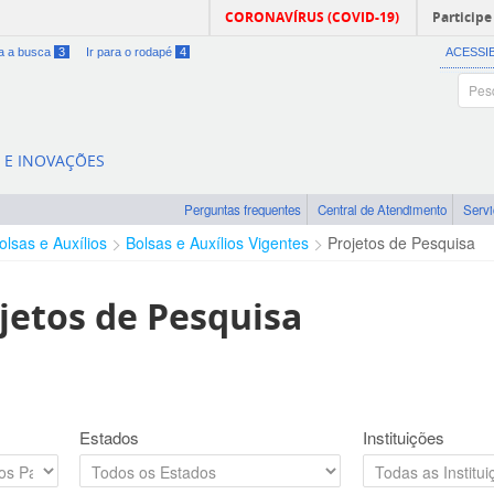
CORONAVÍRUS (COVID-19)
Participe
ra a busca
3
Ir para o rodapé
4
ACESSI
A E INOVAÇÕES
Perguntas frequentes
Central de Atendimento
Serv
olsas e Auxílios
Bolsas e Auxílios Vigentes
Projetos de Pesquisa
jetos de Pesquisa
Estados
Instituições