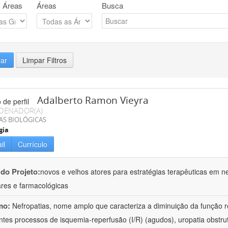
 Áreas
Áreas
Busca
rar
Limpar Filtros
Adalberto Ramon Vieyra
DENADOR(A)
AS BIOLÓGICAS
gia
il
Currículo
 do Projeto:
novos e velhos atores para estratégias terapêuticas em nef
ares e farmacológicas
mo:
Nefropatias, nome amplo que caracteriza a diminuição da função r
ntes processos de isquemia-reperfusão (I/R) (agudos), uropatia obstrut