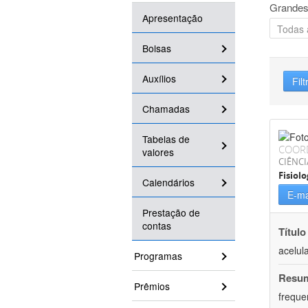
Grandes
Apresentação
Bolsas
Auxílios
Filt
Chamadas
Tabelas de
COOR
valores
CIÊNCI
Fisiolo
Calendários
E-ma
Prestação de
contas
Título
acelul
Programas
Resu
Prêmios
freque