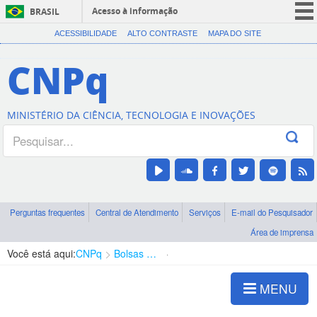
Acesso à informação
BRASIL
CORONAVÍRUS (COVID-19)
ACESSIBILIDADE
ALTO CONTRASTE
MAPA DO SITE
Participe
CNPq
Serviços
Legislação
MINISTÉRIO DA CIÊNCIA, TECNOLOGIA E INOVAÇÕES
Canais
Perguntas frequentes
Central de Atendimento
Serviços
E-mail do Pesquisador
Área de imprensa
Você está aqui:
CNPq
Bolsas e Auxílios Vigentes
Projetos de Pesquisa
MENU