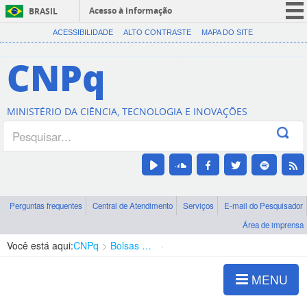
Acesso à informação
BRASIL
CORONAVÍRUS (COVID-19)
ACESSIBILIDADE
ALTO CONTRASTE
MAPA DO SITE
Participe
CNPq
Serviços
Legislação
MINISTÉRIO DA CIÊNCIA, TECNOLOGIA E INOVAÇÕES
Canais
Perguntas frequentes
Central de Atendimento
Serviços
E-mail do Pesquisador
Área de imprensa
Você está aqui:
CNPq
Bolsas e Auxílios Vigentes
Projetos de Pesquisa
MENU