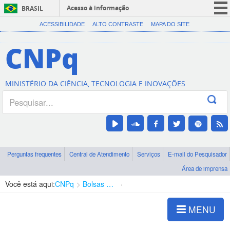
Acesso à informação
BRASIL
CORONAVÍRUS (COVID-19)
ACESSIBILIDADE
ALTO CONTRASTE
MAPA DO SITE
Participe
CNPq
Serviços
Legislação
MINISTÉRIO DA CIÊNCIA, TECNOLOGIA E INOVAÇÕES
Canais
Perguntas frequentes
Central de Atendimento
Serviços
E-mail do Pesquisador
Área de imprensa
Você está aqui:
CNPq
Bolsas e Auxílios Vigentes
Projetos de Pesquisa
MENU