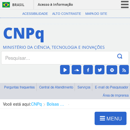
Acesso à informação
BRASIL
CORONAVÍRUS (COVID-19)
ACESSIBILIDADE
ALTO CONTRASTE
MAPA DO SITE
Participe
CNPq
Serviços
Legislação
MINISTÉRIO DA CIÊNCIA, TECNOLOGIA E INOVAÇÕES
Canais
Perguntas frequentes
Central de Atendimento
Serviços
E-mail do Pesquisador
Área de imprensa
Você está aqui:
CNPq
Bolsas e Auxílios Vigentes
Projetos de Pesquisa
MENU