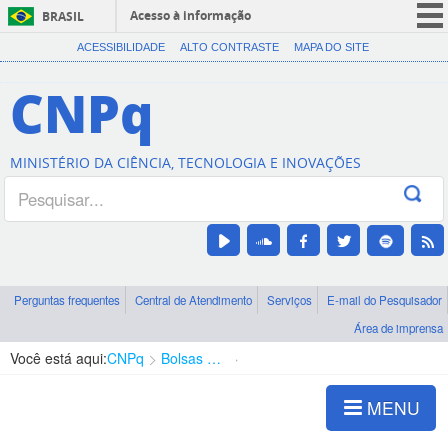
Acesso à informação
BRASIL
CORONAVÍRUS (COVID-19)
ACESSIBILIDADE
ALTO CONTRASTE
MAPA DO SITE
Participe
CNPq
Serviços
Legislação
MINISTÉRIO DA CIÊNCIA, TECNOLOGIA E INOVAÇÕES
Canais
Perguntas frequentes
Central de Atendimento
Serviços
E-mail do Pesquisador
Área de imprensa
Você está aqui:
CNPq
Bolsas e Auxílios Vigentes
Projetos de Pesquisa
MENU