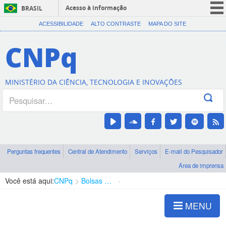
Acesso à informação
BRASIL
CORONAVÍRUS (COVID-19)
ACESSIBILIDADE
ALTO CONTRASTE
MAPA DO SITE
Participe
CNPq
Serviços
Legislação
MINISTÉRIO DA CIÊNCIA, TECNOLOGIA E INOVAÇÕES
Canais
Perguntas frequentes
Central de Atendimento
Serviços
E-mail do Pesquisador
Área de imprensa
Você está aqui:
CNPq
Bolsas e Auxílios Vigentes
Projetos de Pesquisa
MENU