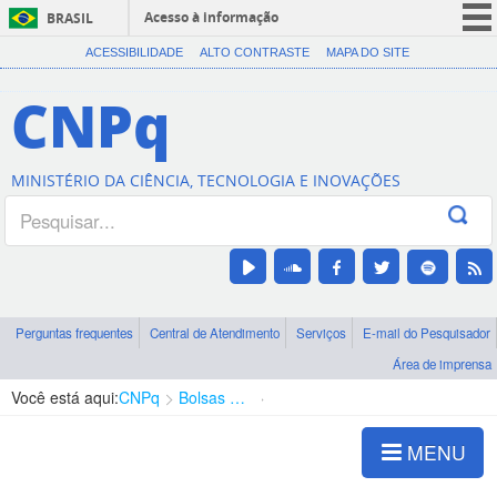
Acesso à informação
BRASIL
CORONAVÍRUS (COVID-19)
ACESSIBILIDADE
ALTO CONTRASTE
MAPA DO SITE
Participe
CNPq
Serviços
Legislação
MINISTÉRIO DA CIÊNCIA, TECNOLOGIA E INOVAÇÕES
Canais
Perguntas frequentes
Central de Atendimento
Serviços
E-mail do Pesquisador
Área de imprensa
Você está aqui:
CNPq
Bolsas e Auxílios Vigentes
Projetos de Pesquisa
MENU