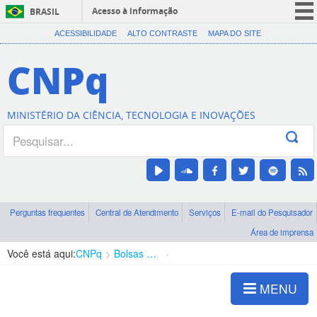
Acesso à informação
BRASIL
CORONAVÍRUS (COVID-19)
ACESSIBILIDADE
ALTO CONTRASTE
MAPA DO SITE
Participe
CNPq
Serviços
Legislação
MINISTÉRIO DA CIÊNCIA, TECNOLOGIA E INOVAÇÕES
Canais
Perguntas frequentes
Central de Atendimento
Serviços
E-mail do Pesquisador
Área de imprensa
Você está aqui:
CNPq
Bolsas e Auxílios Vigentes
Projetos de Pesquisa
MENU