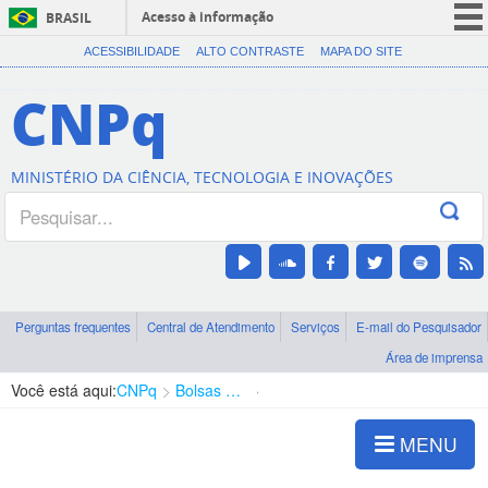
Acesso à informação
BRASIL
CORONAVÍRUS (COVID-19)
ACESSIBILIDADE
ALTO CONTRASTE
MAPA DO SITE
Participe
CNPq
Serviços
Legislação
MINISTÉRIO DA CIÊNCIA, TECNOLOGIA E INOVAÇÕES
Canais
Perguntas frequentes
Central de Atendimento
Serviços
E-mail do Pesquisador
Área de imprensa
Você está aqui:
CNPq
Bolsas e Auxílios Vigentes
Projetos de Pesquisa
MENU