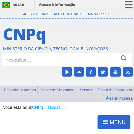
Acesso à informação
BRASIL
CORONAVÍRUS (COVID-19)
ACESSIBILIDADE
ALTO CONTRASTE
MAPA DO SITE
Participe
CNPq
Serviços
Legislação
MINISTÉRIO DA CIÊNCIA, TECNOLOGIA E INOVAÇÕES
Canais
Perguntas frequentes
Central de Atendimento
Serviços
E-mail do Pesquisador
Área de imprensa
Você está aqui:
CNPq
Bolsas e Auxílios Vigentes
Projetos de Pesquisa
MENU