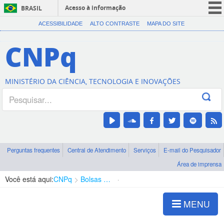
Acesso à informação
BRASIL
CORONAVÍRUS (COVID-19)
ACESSIBILIDADE
ALTO CONTRASTE
MAPA DO SITE
Participe
CNPq
Serviços
Legislação
MINISTÉRIO DA CIÊNCIA, TECNOLOGIA E INOVAÇÕES
Canais
Perguntas frequentes
Central de Atendimento
Serviços
E-mail do Pesquisador
Área de imprensa
Você está aqui:
CNPq
Bolsas e Auxílios Vigentes
Projetos de Pesquisa
MENU