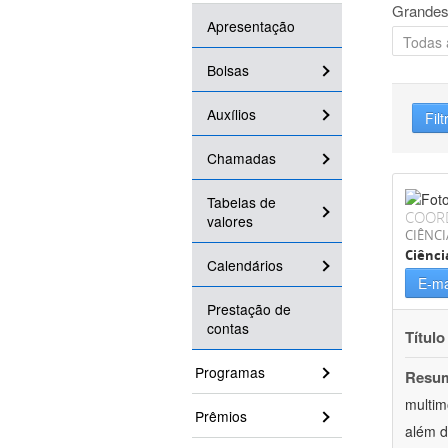
Grandes
Apresentação
Bolsas
Auxílios
Filt
Chamadas
Tabelas de
COOR
valores
CIÊNCI
Ciênc
Calendários
E-ma
Prestação de
contas
Título
Programas
Resu
multim
Prêmios
além d