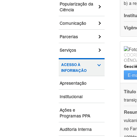
b) a r
Popularização da
Ciência
Instit
Comunicação
Vigên
Parcerias
Serviços
COOR
CIÊNCI
ACESSO À
Geociê
INFORMAÇÃO
E-ma
Apresentação
Título
Institucional
transiç
Ações e
Resu
Programas PPA
vulcan
no Fan
Auditoria Interna
199Hg 