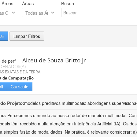
 Áreas
Áreas
Busca
rar
Limpar Filtros
Alceu de Souza Britto Jr
DENADOR(A)
AS EXATAS E DA TERRA
ia da Computação
il
Currículo
 do Projeto:
modelos preditivos multimodais: abordagens supervision
mo:
Percebemos o mundo ao nosso redor de maneira multimodal. Con
odais têm recebido muita atenção em Inteligência Artificial (IA). Os 
a simples fusão de modalidades. Na prática, é relevante considerar: a