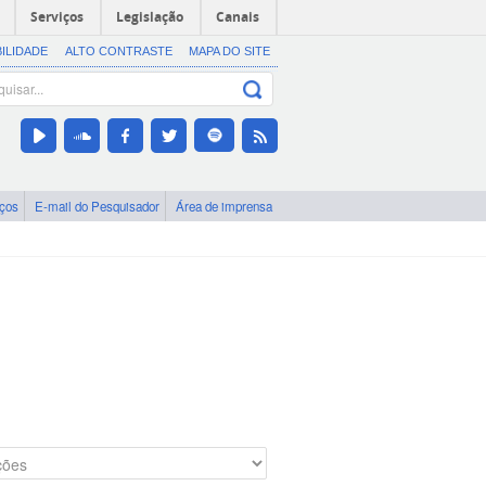
Serviços
Legislação
Canais
BILIDADE
ALTO CONTRASTE
MAPA DO SITE
iços
E-mail do Pesquisador
Área de imprensa