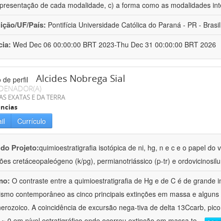
epresentação de cada modalidade, c) a forma como as modalidades int
uição/UF/País:
Pontifícia Universidade Católica do Paraná - PR - Brasil
cia:
Wed Dec 06 00:00:00 BRT 2023-Thu Dec 31 00:00:00 BRT 2026
Alcides Nobrega Sial
DENADOR(A)
AS EXATAS E DA TERRA
ncias
il
Currículo
 do Projeto:
quimioestratigrafia isotópica de ni, hg, n e c e o papel 
ões cretáceopaleógeno (k/pg), permianotriássico (p-tr) e ordovicinosilu
mo:
O contraste entre a quimioestratigrafia de Hg e de C é de grande 
ismo contemporâneo as cinco principais extinções em massa e alguns do
erozoico. A coincidência de excursão nega-tiva de delta 13Ccarb, pico
~ 0 em nível estratigráfico onde ocorreu extinção em massa te
...