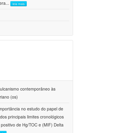
era
...
leia mais
do vulcanismo contemporâneo às
riano (os)
importância no estudo do papel de
s principais limites cronológicos
 positivo de Hg/TOC e (MIF) Delta