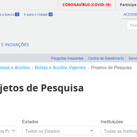
CORONAVÍRUS (COVID-19)
Participe
ra a busca
3
Ir para o rodapé
4
ACESSI
A E INOVAÇÕES
Perguntas frequentes
Central de Atendimento
Serv
olsas e Auxílios
Bolsas e Auxílios Vigentes
Projetos de Pesquisa
jetos de Pesquisa
Estados
Instituições