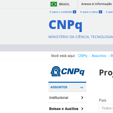
Acesso à informação
BRASIL
Ir para o conteúdo
1
Ir para o menu
2
Ir pa
CNPq
MINISTÉRIO DA CIÊNCIA, TECNOLOGI
Você está aqui:
CNPq
Assuntos
B
Pro
ASSUNTOS
Institucional
País
Bolsas e Auxílios