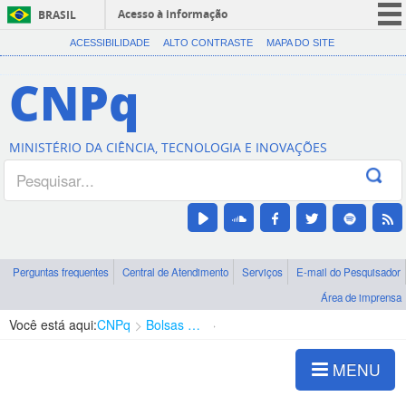
Acesso à informação
BRASIL
CORONAVÍRUS (COVID-19)
ACESSIBILIDADE
ALTO CONTRASTE
MAPA DO SITE
Participe
CNPq
Serviços
Legislação
MINISTÉRIO DA CIÊNCIA, TECNOLOGIA E INOVAÇÕES
Canais
Perguntas frequentes
Central de Atendimento
Serviços
E-mail do Pesquisador
Área de imprensa
Você está aqui:
CNPq
Bolsas e Auxílios Vigentes
Projetos de Pesquisa
MENU