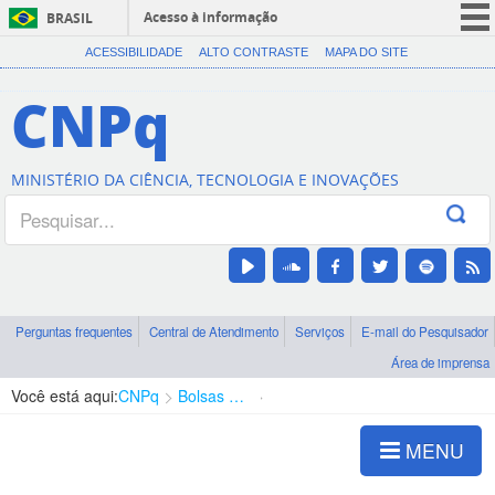
Acesso à informação
BRASIL
CORONAVÍRUS (COVID-19)
ACESSIBILIDADE
ALTO CONTRASTE
MAPA DO SITE
Participe
CNPq
Serviços
Legislação
MINISTÉRIO DA CIÊNCIA, TECNOLOGIA E INOVAÇÕES
Canais
Perguntas frequentes
Central de Atendimento
Serviços
E-mail do Pesquisador
Área de imprensa
Você está aqui:
CNPq
Bolsas e Auxílios Vigentes
Projetos de Pesquisa
MENU