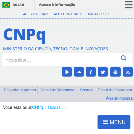
Acesso à informação
BRASIL
CORONAVÍRUS (COVID-19)
ACESSIBILIDADE
ALTO CONTRASTE
MAPA DO SITE
Participe
CNPq
Serviços
Legislação
MINISTÉRIO DA CIÊNCIA, TECNOLOGIA E INOVAÇÕES
Canais
Perguntas frequentes
Central de Atendimento
Serviços
E-mail do Pesquisador
Área de imprensa
Você está aqui:
CNPq
Bolsas e Auxílios Vigentes
Projetos de Pesquisa
MENU