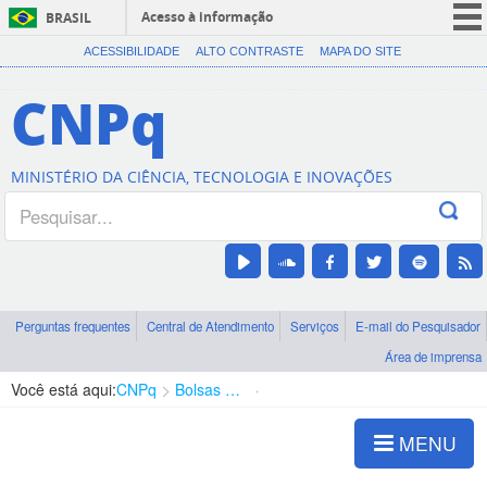
Acesso à informação
BRASIL
CORONAVÍRUS (COVID-19)
ACESSIBILIDADE
ALTO CONTRASTE
MAPA DO SITE
Participe
CNPq
Serviços
Legislação
MINISTÉRIO DA CIÊNCIA, TECNOLOGIA E INOVAÇÕES
Canais
Perguntas frequentes
Central de Atendimento
Serviços
E-mail do Pesquisador
Área de imprensa
Você está aqui:
CNPq
Bolsas e Auxílios Vigentes
Projetos de Pesquisa
MENU