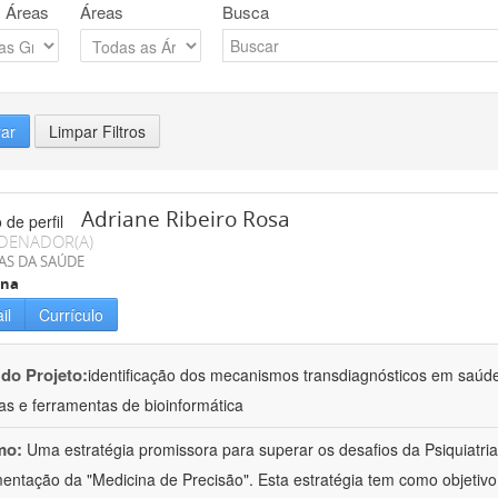
 Áreas
Áreas
Busca
rar
Limpar Filtros
Adriane Ribeiro Rosa
DENADOR(A)
AS DA SAÚDE
ina
il
Currículo
 do Projeto:
identificação dos mecanismos transdiagnósticos em saúd
as e ferramentas de bioinformática
mo:
Uma estratégia promissora para superar os desafios da Psiquiatria 
entação da "Medicina de Precisão". Esta estratégia tem como objetiv