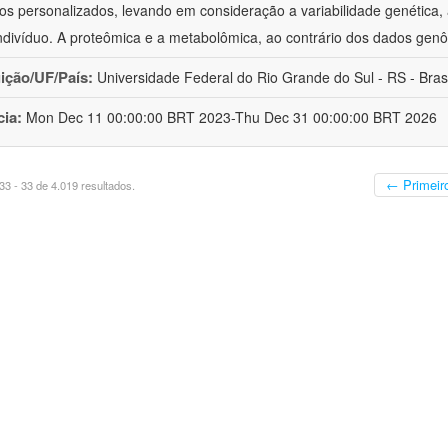
os personalizados, levando em consideração a variabilidade genética, a
ndivíduo. A proteômica e a metabolômica, ao contrário dos dados ge
uição/UF/País:
Universidade Federal do Rio Grande do Sul - RS - Brasi
cia:
Mon Dec 11 00:00:00 BRT 2023-Thu Dec 31 00:00:00 BRT 2026
← Primeir
3 - 33 de 4.019 resultados.