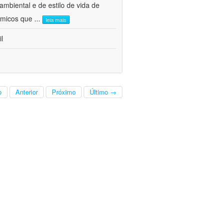
mbiental e de estilo de vida de
nômicos que
...
leia mais
l
o
Anterior
Próximo
Último →