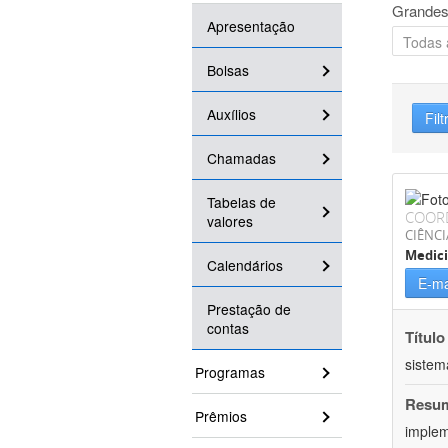
Grandes
Apresentação
Bolsas
Auxílios
Filt
Chamadas
Tabelas de
COOR
valores
CIÊNCI
Medic
Calendários
E-ma
Prestação de
contas
Título
sistem
Programas
Resu
Prêmios
implem