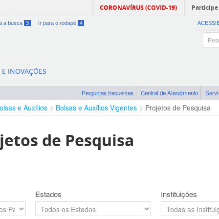
CORONAVÍRUS (COVID-19)
Participe
ra a busca
3
Ir para o rodapé
4
ACESSI
A E INOVAÇÕES
Perguntas frequentes
Central de Atendimento
Serv
olsas e Auxílios
Bolsas e Auxílios Vigentes
Projetos de Pesquisa
jetos de Pesquisa
Estados
Instituições