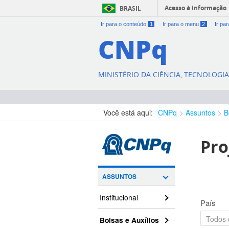
Acesso à informação
BRASIL
Ir para o conteúdo
1
Ir para o menu
2
Ir pa
CNPq
MINISTÉRIO DA CIÊNCIA, TECNOLOGI
Você está aqui:
CNPq
Assuntos
B
Pro
ASSUNTOS
Institucional
País
Bolsas e Auxílios