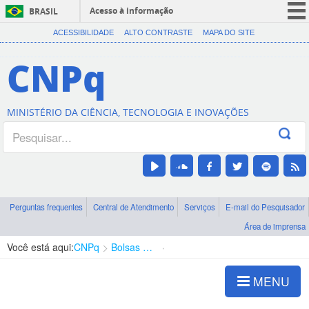
Acesso à informação
BRASIL
CORONAVÍRUS (COVID-19)
ACESSIBILIDADE
ALTO CONTRASTE
MAPA DO SITE
Participe
CNPq
Serviços
Legislação
MINISTÉRIO DA CIÊNCIA, TECNOLOGIA E INOVAÇÕES
Canais
Perguntas frequentes
Central de Atendimento
Serviços
E-mail do Pesquisador
Área de imprensa
Você está aqui:
CNPq
Bolsas e Auxílios Vigentes
Projetos de Pesquisa
MENU