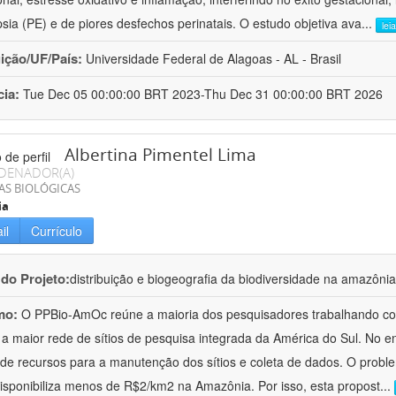
sia (PE) e de piores desfechos perinatais. O estudo objetiva ava
...
lei
uição/UF/País:
Universidade Federal de Alagoas - AL - Brasil
cia:
Tue Dec 05 00:00:00 BRT 2023-Thu Dec 31 00:00:00 BRT 2026
Albertina Pimentel Lima
DENADOR(A)
AS BIOLÓGICAS
ia
il
Currículo
 do Projeto:
distribuição e biogeografia da biodiversidade na amazônia
mo:
O PPBio-AmOc reúne a maioria dos pesquisadores trabalhando com
 a maior rede de sítios de pesquisa integrada da América do Sul. No e
a de recursos para a manutenção dos sítios e coleta de dados. O prob
disponibiliza menos de R$2/km2 na Amazônia. Por isso, esta propost
...