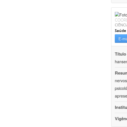
COOR
CIÊNCI
Saúde 
E-ma
Título
hansen
Resu
nervos
psicol
aprese
Instit
Vigên