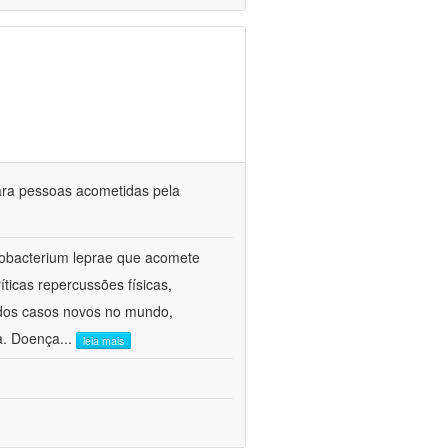
ara pessoas acometidas pela
cobacterium leprae que acomete
íticas repercussões físicas,
 dos casos novos no mundo,
ca. Doença
...
leia mais