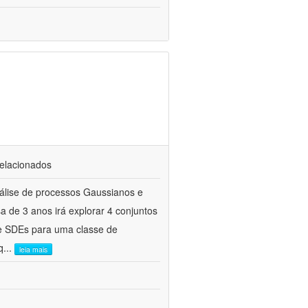
relacionados
álise de processos Gaussianos e
a de 3 anos irá explorar 4 conjuntos
 e SDEs para uma classe de
q
...
leia mais