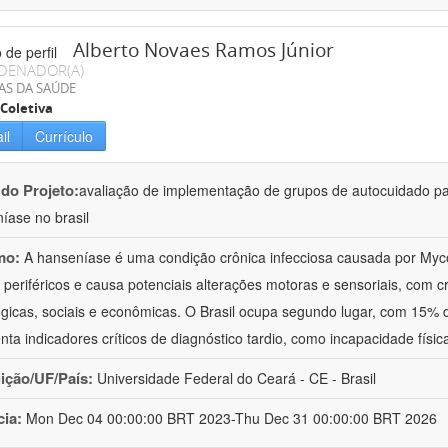
Alberto Novaes Ramos Júnior
DENADOR(A)
AS DA SAÚDE
Coletiva
il
Currículo
 do Projeto:
avaliação de implementação de grupos de autocuidado p
íase no brasil
mo:
A hanseníase é uma condição crônica infecciosa causada por My
 periféricos e causa potenciais alterações motoras e sensoriais, com cr
ógicas, sociais e econômicas. O Brasil ocupa segundo lugar, com 15%
nta indicadores críticos de diagnóstico tardio, como incapacidade físi
uição/UF/País:
Universidade Federal do Ceará - CE - Brasil
cia:
Mon Dec 04 00:00:00 BRT 2023-Thu Dec 31 00:00:00 BRT 2026