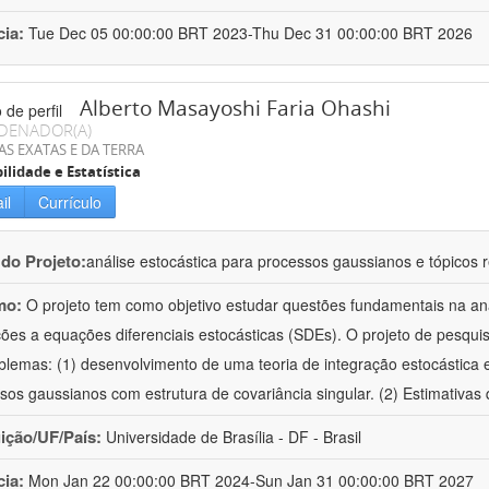
cia:
Tue Dec 05 00:00:00 BRT 2023-Thu Dec 31 00:00:00 BRT 2026
Alberto Masayoshi Faria Ohashi
DENADOR(A)
AS EXATAS E DA TERRA
ilidade e Estatística
il
Currículo
 do Projeto:
análise estocástica para processos gaussianos e tópicos 
mo:
O projeto tem como objetivo estudar questões fundamentais na an
ções a equações diferenciais estocásticas (SDEs). O projeto de pesquis
blemas: (1) desenvolvimento de uma teoria de integração estocástica
sos gaussianos com estrutura de covariância singular. (2) Estimativas 
uição/UF/País:
Universidade de Brasília - DF - Brasil
cia:
Mon Jan 22 00:00:00 BRT 2024-Sun Jan 31 00:00:00 BRT 2027