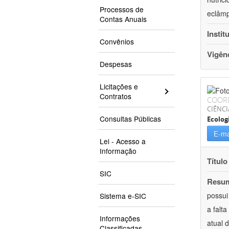
Processos de
eclâmp
Contas Anuais
Instit
Convênios
Vigên
Despesas
Licitações e
Contratos
COOR
CIÊNCI
Consultas Públicas
Ecolog
E-ma
Lei - Acesso a
Informação
Título
SIC
Resu
possui
Sistema e-SIC
a falt
Informações
atual 
Classificadas