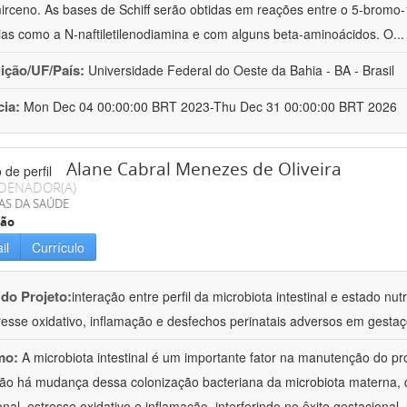
irceno. As bases de Schiff serão obtidas em reações entre o 5-bromo-
ias como a N-naftiletilenodiamina e com alguns beta-aminoácidos. O
..
uição/UF/País:
Universidade Federal do Oeste da Bahia - BA - Brasil
cia:
Mon Dec 04 00:00:00 BRT 2023-Thu Dec 31 00:00:00 BRT 2026
Alane Cabral Menezes de Oliveira
DENADOR(A)
AS DA SAÚDE
ção
il
Currículo
 do Projeto:
interação entre perfil da microbiota intestinal e estado n
resse oxidativo, inflamação e desfechos perinatais adversos em gest
mo:
A microbiota intestinal é um importante fator na manutenção do 
ão há mudança dessa colonização bacteriana da microbiota materna, q
ional, estresse oxidativo e inflamação, interferindo no êxito gestaciona