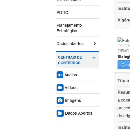
Instit
PDTIC
Vigên
Planejamento
Estratégico
Dados abertos
COOR
CIÊNCI
Biolog
CENTRAIS DE
CONTEÚDOS
E-ma
Áudios
Título
Vídeos
Resu
a coli
Imagens
preced
Dados Abertos
de ori
Instit