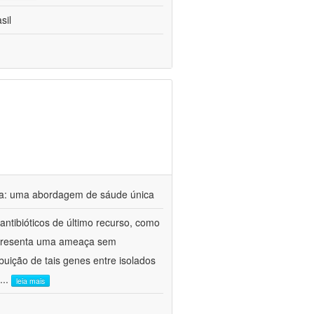
sil
tina: uma abordagem de sáude única
antibióticos de último recurso, como
 representa uma ameaça sem
uição de tais genes entre isolados
...
leia mais