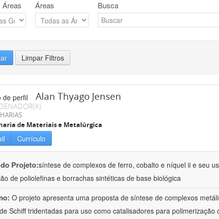
 Áreas
Áreas
Busca
rar
Limpar Filtros
Alan Thyago Jensen
DENADOR(A)
HARIAS
aria de Materiais e Metalúrgica
il
Currículo
 do Projeto:
síntese de complexos de ferro, cobalto e níquel ii e seu 
ão de poliolefinas e borrachas sintéticas de base biológica
mo:
O projeto apresenta uma proposta de síntese de complexos metálico
de Schiff tridentadas para uso como catalisadores para polimerização