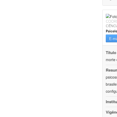
COOR
CIÊNC
Psicol
E-ma
Título
morte 
Resu
psicos
brasil
config
Instit
Vigên