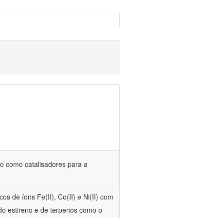
uso como catalisadores para a
s de íons Fe(II), Co(II) e Ni(II) com
 do estireno e de terpenos como o