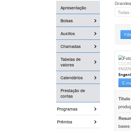
Grandes
Apresentação
Bolsas
Auxílios
Filt
Chamadas
Tabelas de
COOR
valores
ENGEN
Engenh
Calendários
E-ma
Prestação de
contas
Título
produç
Programas
Resu
Prêmios
bases 