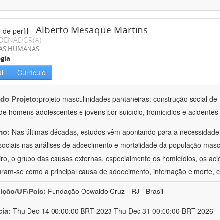
Alberto Mesaque Martins
DENADOR(A)
IAS HUMANAS
ogia
il
Currículo
 do Projeto:
projeto masculinidades pantaneiras: construção social d
de homens adolescentes e jovens por suicídio, homicídios e acidentes
mo:
Nas últimas décadas, estudos vêm apontando para a necessidade 
sociais nas análises de adoecimento e mortalidade da população masc
eiro, o grupo das causas externas, especialmente os homicídios, os acid
uram-se como a principal causa de adoecimento, internação e morte,
uição/UF/País:
Fundação Oswaldo Cruz - RJ - Brasil
cia:
Thu Dec 14 00:00:00 BRT 2023-Thu Dec 31 00:00:00 BRT 2026