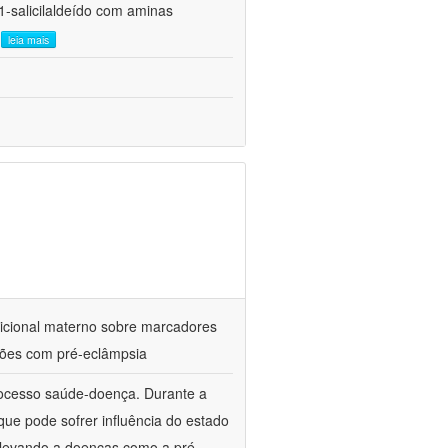
1-salicilaldeído com aminas
.
leia mais
utricional materno sobre marcadores
ações com pré-eclâmpsia
processo saúde-doença. Durante a
ue pode sofrer influência do estado
l, levando a doenças como a pré-