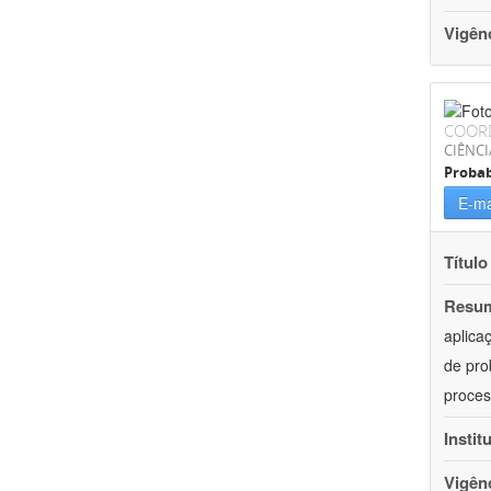
Vigên
COOR
CIÊNCI
Probab
E-ma
Título
Resu
aplica
de pro
proces
Instit
Vigên