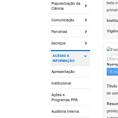
beta-m
Popularização da
Ciência
primár
Comunicação
Instit
Vigên
Parcerias
Serviços
COOR
ACESSO À
CIÊNCI
INFORMAÇÃO
Nutri
Apresentação
E-ma
Institucional
Título
de est
Ações e
Programas PPA
Resu
gestaç
Auditoria Interna
nutric