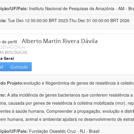
uição/UF/País:
Instituto Nacional de Pesquisas da Amazônia - AM - Bra
cia:
Tue Dec 12 00:00:00 BRT 2023-Thu Dec 31 00:00:00 BRT 2026
Alberto Martín Rivera Dávila
DENADOR(A)
AS BIOLÓGICAS
ia Geral
il
Currículo
 do Projeto:
evolução e filogenômica de genes de resistência à colis
mo:
A alta incidência de genes bacterianos que conferem resistência a 
stina, causada por genes de resistência à colistina mobilizada (mcr),
entes à saúde humana. Compreender a propagação, evolução e distrib
gem humana, animal e ambiental ajudará no desenvolvimento de estrat
uição/UF/País:
Fundação Oswaldo Cruz - RJ - Brasil