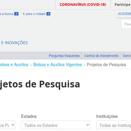
CORONAVÍRUS (COVID-19)
Participe
ra a busca
3
Ir para o rodapé
4
ACESSI
A E INOVAÇÕES
Perguntas frequentes
Central de Atendimento
Serv
olsas e Auxílios
Bolsas e Auxílios Vigentes
Projetos de Pesquisa
jetos de Pesquisa
Estados
Instituições