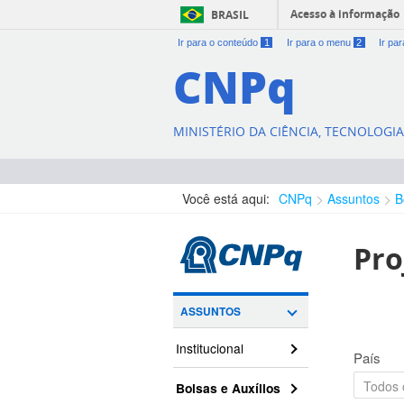
Acesso à informação
BRASIL
Ir para o conteúdo
1
Ir para o menu
2
Ir pa
CNPq
MINISTÉRIO DA CIÊNCIA, TECNOLOGI
Você está aqui:
CNPq
Assuntos
B
Pro
ASSUNTOS
Institucional
País
Bolsas e Auxílios