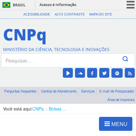
Acesso à informação
BRASIL
CORONAVÍRUS (COVID-19)
ACESSIBILIDADE
ALTO CONTRASTE
MAPA DO SITE
Participe
CNPq
Serviços
Legislação
MINISTÉRIO DA CIÊNCIA, TECNOLOGIA E INOVAÇÕES
Canais
Perguntas frequentes
Central de Atendimento
Serviços
E-mail do Pesquisador
Área de imprensa
Você está aqui:
CNPq
Bolsas e Auxílios Vigentes
Projetos de Pesquisa
MENU