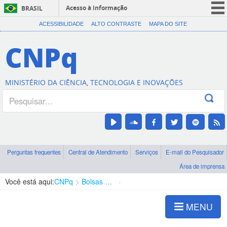
Acesso à informação
BRASIL
CORONAVÍRUS (COVID-19)
ACESSIBILIDADE
ALTO CONTRASTE
MAPA DO SITE
Participe
CNPq
Serviços
Legislação
MINISTÉRIO DA CIÊNCIA, TECNOLOGIA E INOVAÇÕES
Canais
Perguntas frequentes
Central de Atendimento
Serviços
E-mail do Pesquisador
Área de imprensa
Você está aqui:
CNPq
Bolsas e Auxílios Vigentes
Projetos de Pesquisa
MENU