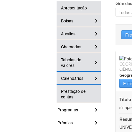
Grandes
Apresentação
Bolsas
Auxílios
Filt
Chamadas
Tabelas de
COOR
valores
CIÊNC
Geogra
Calendários
E-ma
Prestação de
contas
Título
sinaps
Programas
Resu
Prêmios
UNIVE