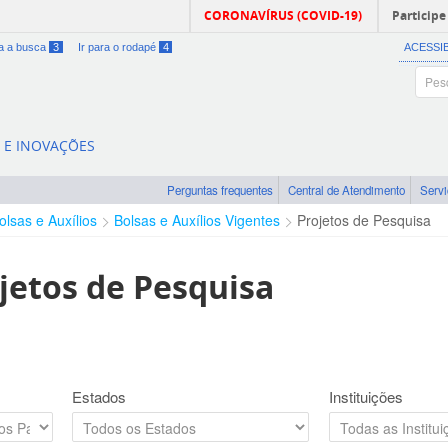
CORONAVÍRUS (COVID-19)
Participe
ra a busca
3
Ir para o rodapé
4
ACESSI
A E INOVAÇÕES
Perguntas frequentes
Central de Atendimento
Serv
olsas e Auxílios
Bolsas e Auxílios Vigentes
Projetos de Pesquisa
jetos de Pesquisa
Estados
Instituições