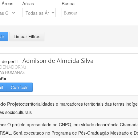
 Áreas
Áreas
Busca
rar
Limpar Filtros
Adnilson de Almeida Silva
DENADOR(A)
IAS HUMANAS
fia
il
Currículo
 do Projeto:
territorialidades e marcadores territoriais das terras indí
es socioculturais
mo:
O projeto apresentado ao CNPQ, em virtude decorrência Chamad
RSAL. Será executado no Programa de Pós-Graduação Mestrado e Do