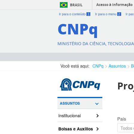
Acesso à informação
BRASIL
Ir para o conteúdo
1
Ir para o menu
2
Ir pa
CNPq
MINISTÉRIO DA CIÊNCIA, TECNOLOGI
Você está aqui:
CNPq
Assuntos
B
Pro
ASSUNTOS
Institucional
País
Bolsas e Auxílios