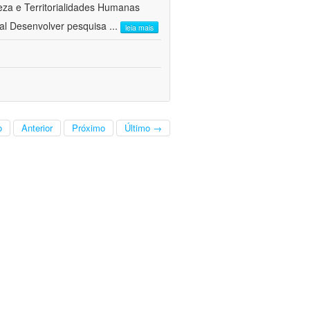
a e Territorialidades Humanas 
al Desenvolver pesquisa
...
leia mais
o
Anterior
Próximo
Último →