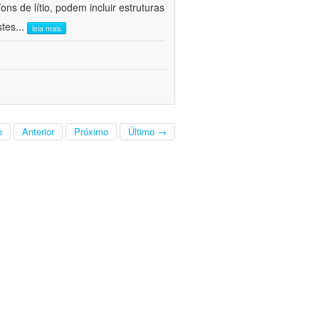
ns de lítio, podem incluir estruturas
stes
...
leia mais
o
Anterior
Próximo
Último →