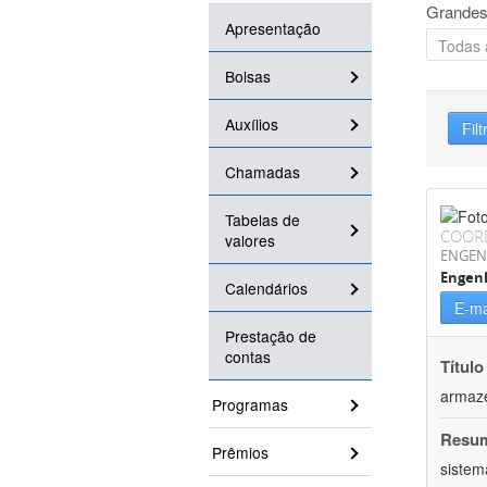
Grandes
Apresentação
Bolsas
Auxílios
Filt
Chamadas
Tabelas de
COOR
valores
ENGEN
Engenh
Calendários
E-ma
Prestação de
contas
Título
armaz
Programas
Resu
Prêmios
sistem