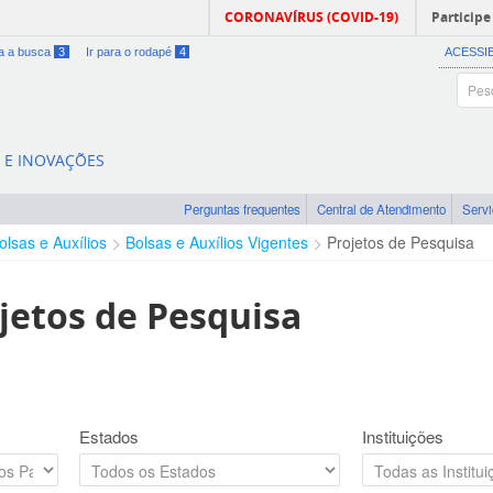
CORONAVÍRUS (COVID-19)
Participe
ra a busca
3
Ir para o rodapé
4
ACESSI
A E INOVAÇÕES
Perguntas frequentes
Central de Atendimento
Serv
olsas e Auxílios
Bolsas e Auxílios Vigentes
Projetos de Pesquisa
jetos de Pesquisa
Estados
Instituições