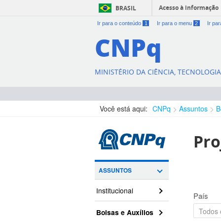
Acesso à informação
BRASIL
Ir para o conteúdo
1
Ir para o menu
2
Ir pa
CNPq
MINISTÉRIO DA CIÊNCIA, TECNOLOGI
Você está aqui:
CNPq
Assuntos
B
Pro
ASSUNTOS
Institucional
País
Bolsas e Auxílios