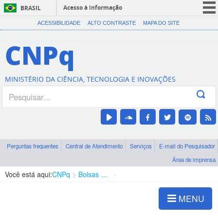
Acesso à informação
BRASIL
CORONAVÍRUS (COVID-19)
ACESSIBILIDADE
ALTO CONTRASTE
MAPA DO SITE
Participe
CNPq
Serviços
Legislação
MINISTÉRIO DA CIÊNCIA, TECNOLOGIA E INOVAÇÕES
Canais
Perguntas frequentes
Central de Atendimento
Serviços
E-mail do Pesquisador
Área de imprensa
Você está aqui:
CNPq
Bolsas e Auxílios Vigentes
Projetos de Pesquisa
MENU