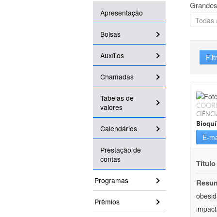
Grandes
Apresentação
Bolsas
Auxílios
Filt
Chamadas
Tabelas de
COOR
valores
CIÊNCI
Bioqu
Calendários
E-ma
Prestação de
contas
Título
Programas
Resu
obesid
Prêmios
impact