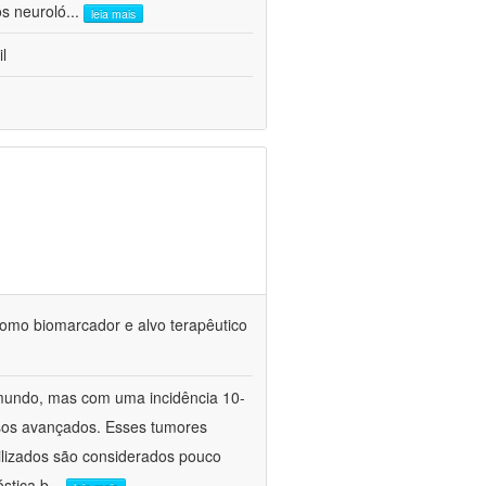
os neuroló
...
leia mais
l
 como biomarcador e alvo terapêutico
 mundo, mas com uma incidência 10-
asos avançados. Esses tumores
lizados são considerados pouco
stica b
...