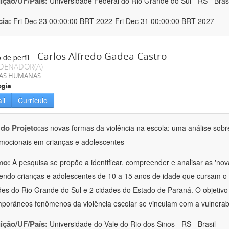
uição/UF/País:
Universidade Federal do Rio Grande do Sul - RS - Brasi
cia:
Fri Dec 23 00:00:00 BRT 2022-Fri Dec 31 00:00:00 BRT 2027
Carlos Alfredo Gadea Castro
DENADOR(A)
IAS HUMANAS
ogia
il
Currículo
 do Projeto:
as novas formas da violência na escola: uma análise sobre
mocionais em crianças e adolescentes
mo:
A pesquisa se propõe a identificar, compreender e analisar as 'nov
endo crianças e adolescentes de 10 a 15 anos de idade que cursam 
des do Rio Grande do Sul e 2 cidades do Estado de Paraná. O objeti
porâneos fenômenos da violência escolar se vinculam com a vulnerab
uição/UF/País:
Universidade do Vale do Rio dos Sinos - RS - Brasil