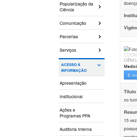
doença
Popularização da
Ciência
Instit
Comunicação
Vigên
Parcerias
Serviços
COOR
CIÊNCI
ACESSO À
Medic
INFORMAÇÃO
E-ma
Apresentação
Título
Institucional
no tum
Ações e
Resu
Programas PPA
15 vez
possue
Auditoria Interna
precis