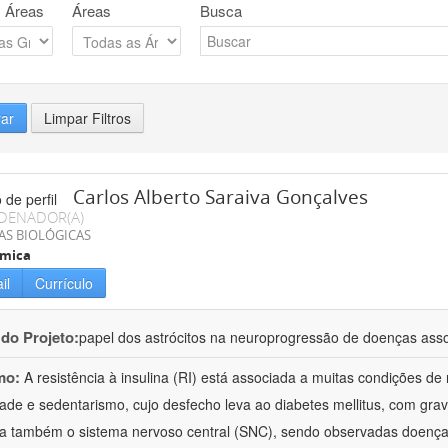
 Áreas
Áreas
Busca
rar
Limpar Filtros
Carlos Alberto Saraiva Gonçalves
DENADOR(A)
AS BIOLÓGICAS
ímica
il
Currículo
 do Projeto:
papel dos astrócitos na neuroprogressão de doenças assoc
mo:
A resistência à insulina (RI) está associada a muitas condições d
ade e sedentarismo, cujo desfecho leva ao diabetes mellitus, com gra
a também o sistema nervoso central (SNC), sendo observadas doenças