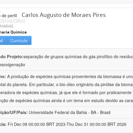
Carlos Augusto de Moraes Pires
DENADOR(A)
HARIAS
haria Química
il
Currículo
 do Projeto:
separação de grupos químicas do gás pirolítico do resídu
esoxigenação
mo:
A produção de espécies químicas provenientes da biomassa é uma
tal do planeta. Em particular, o bio-óleo originário da pirólise da bio
geradora de espécies químicas, já que ele é formado por praticamente
nção de espécies químicas ainda é um tema em estudo devido as cara
uição/UF/País:
Universidade Federal da Bahia - BA - Brasil
cia:
Fri Dec 08 00:00:00 BRT 2023-Thu Dec 31 00:00:00 BRT 2026