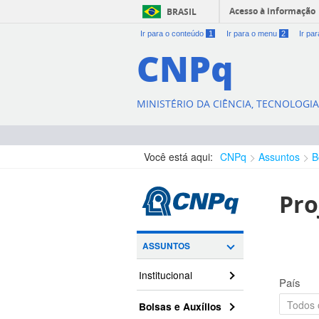
Acesso à informação
BRASIL
Ir para o conteúdo
1
Ir para o menu
2
Ir pa
CNPq
MINISTÉRIO DA CIÊNCIA, TECNOLOGI
Você está aqui:
CNPq
Assuntos
B
Pro
ASSUNTOS
Institucional
País
Bolsas e Auxílios