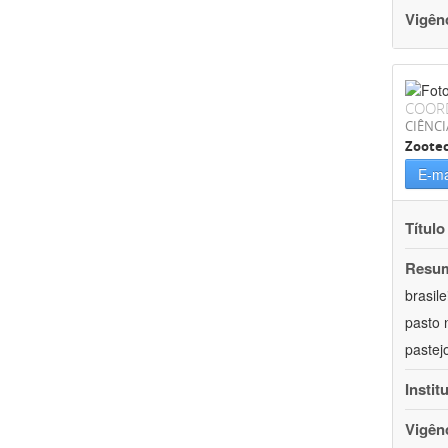
Vigên
COOR
CIÊNCI
Zoote
E-ma
Título
Resu
brasil
pasto 
pastej
Instit
Vigên