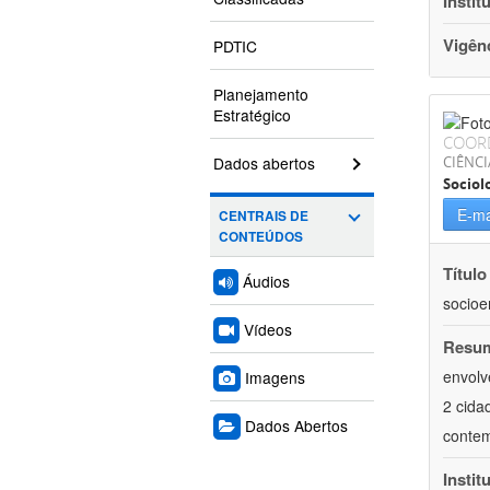
Instit
Vigên
PDTIC
Planejamento
Estratégico
COOR
Dados abertos
CIÊNC
Sociol
E-ma
CENTRAIS DE
CONTEÚDOS
Título
Áudios
socioe
Vídeos
Resu
envolv
Imagens
2 cida
Dados Abertos
contem
Instit