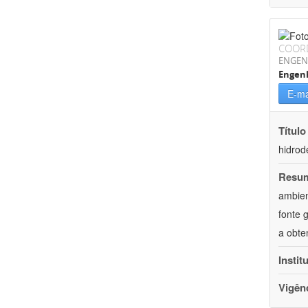
COOR
ENGEN
Engen
E-ma
Título
hidrod
Resu
ambien
fonte 
a obte
Instit
Vigên