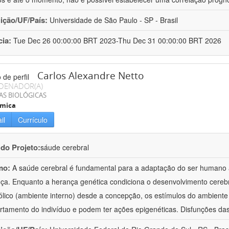
uição/UF/País:
Universidade de São Paulo - SP - Brasil
cia:
Tue Dec 26 00:00:00 BRT 2023-Thu Dec 31 00:00:00 BRT 2026
Carlos Alexandre Netto
DENADOR(A)
AS BIOLÓGICAS
ímica
il
Currículo
 do Projeto:
sáude cerebral
mo:
A saúde cerebral é fundamental para a adaptação do ser humano
a. Enquanto a herança genética condiciona o desenvolvimento cerebra
lico (ambiente interno) desde a concepção, os estímulos do ambiente 
tamento do indivíduo e podem ter ações epigenéticas. Disfunções das