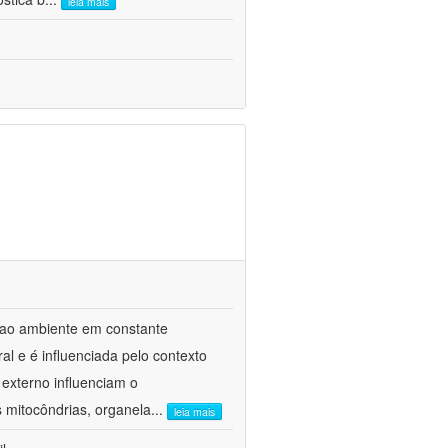
leia mais
 ao ambiente em constante
l e é influenciada pelo contexto
externo influenciam o
 mitocôndrias, organela
...
leia mais