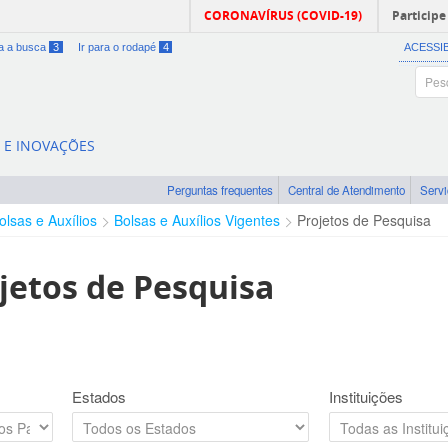
CORONAVÍRUS (COVID-19)
Participe
ra a busca
3
Ir para o rodapé
4
ACESSI
A E INOVAÇÕES
Perguntas frequentes
Central de Atendimento
Serv
olsas e Auxílios
Bolsas e Auxílios Vigentes
Projetos de Pesquisa
jetos de Pesquisa
Estados
Instituições