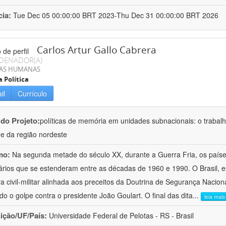
cia:
Tue Dec 05 00:00:00 BRT 2023-Thu Dec 31 00:00:00 BRT 2026
Carlos Artur Gallo Cabrera
DENADOR(A)
IAS HUMANAS
a Política
il
Currículo
 do Projeto:
políticas de memória em unidades subnacionais: o trabal
e da região nordeste
mo:
Na segunda metade do século XX, durante a Guerra Fria, os país
tários que se estenderam entre as décadas de 1960 e 1990. O Brasil, 
ra civil-militar alinhada aos preceitos da Doutrina de Segurança Nacion
ado o golpe contra o presidente João Goulart. O final das dita
...
leia mais
uição/UF/País:
Universidade Federal de Pelotas - RS - Brasil