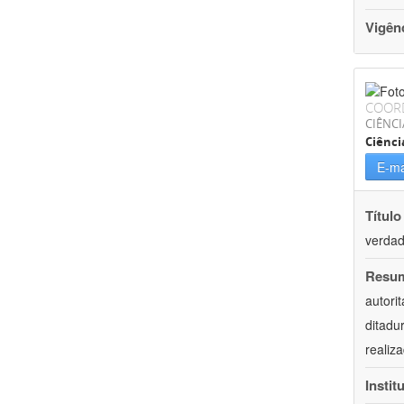
Vigên
COOR
CIÊNC
Ciênci
E-ma
Título
verdad
Resu
autori
ditadu
realiz
Instit