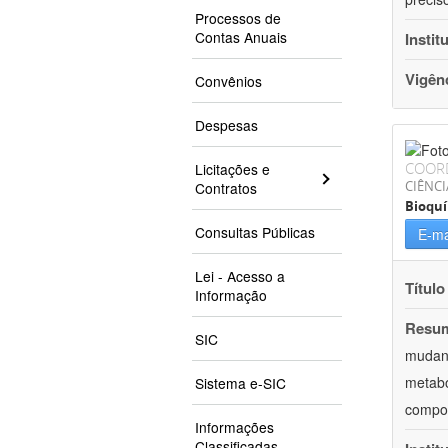
Processos de
Contas Anuais
Instit
Vigên
Convênios
Despesas
COOR
Licitações e
CIÊNCI
Contratos
Bioqu
Consultas Públicas
E-ma
Lei - Acesso a
Título
Informação
Resu
SIC
mudanç
metabó
Sistema e-SIC
compor
Informações
Classificadas