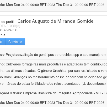
cia:
Mon Dec 04 00:00:00 BRT 2023-Thu Dec 31 00:00:00 BRT 2026
Carlos Augusto de Miranda Gomide
DENADOR(A)
AS AGRÁRIAS
cnia
il
Currículo
 do Projeto:
avaliação de genótipos de urochloa spp e seu manejo em
mo:
Cultivares forrageiras mais produtivas e adaptadas tem contribuí
eira nas últimas décadas. O gênero Urochloa, por sua rusticidade e vers
no Brasil. Avanços no melhoramento desse gênero têm selecionado ge
o em áreas de baixa fertilidade e/ou relevo acentuado (U. decumbens)
uição/UF/País:
Empresa Brasileira de Pesquisa Agropecuária - MG - Br
cia:
Mon Dec 04 00:00:00 BRT 2023-Thu Dec 31 00:00:00 BRT 2026