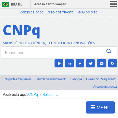
Acesso à informação
BRASIL
CORONAVÍRUS (COVID-19)
ACESSIBILIDADE
ALTO CONTRASTE
MAPA DO SITE
Participe
CNPq
Serviços
Legislação
MINISTÉRIO DA CIÊNCIA, TECNOLOGIA E INOVAÇÕES
Canais
Perguntas frequentes
Central de Atendimento
Serviços
E-mail do Pesquisador
Área de imprensa
Você está aqui:
CNPq
Bolsas e Auxílios Vigentes
Projetos de Pesquisa
MENU