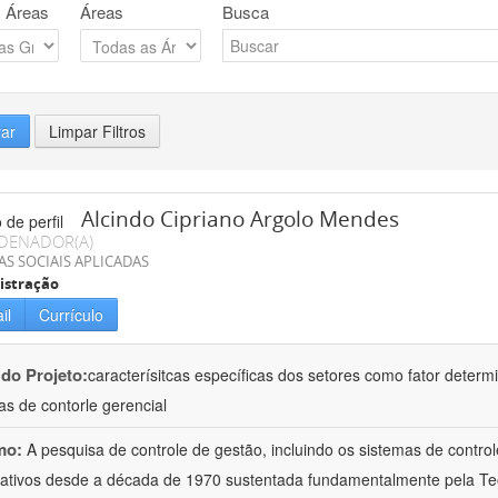
 Áreas
Áreas
Busca
rar
Limpar Filtros
Alcindo Cipriano Argolo Mendes
DENADOR(A)
AS SOCIAIS APLICADAS
istração
il
Currículo
 do Projeto:
caracterísitcas específicas dos setores como fator deter
as de contorle gerencial
mo:
A pesquisa de controle de gestão, incluindo os sistemas de contro
icativos desde a década de 1970 sustentada fundamentalmente pela Teor