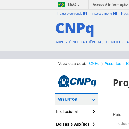
Acesso à informação
BRASIL
Ir para o conteúdo
1
Ir para o menu
2
Ir pa
CNPq
MINISTÉRIO DA CIÊNCIA, TECNOLOGI
Você está aqui:
CNPq
Assuntos
B
Pro
ASSUNTOS
Institucional
País
Bolsas e Auxílios