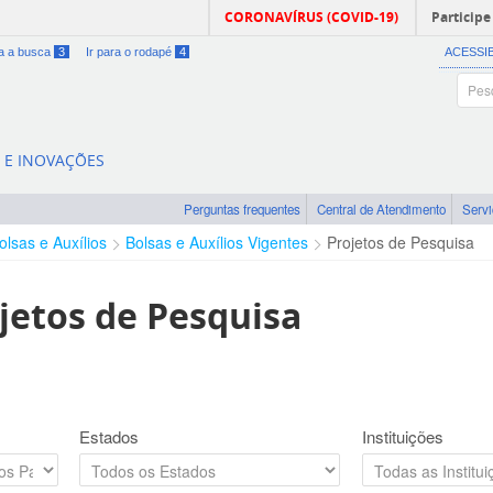
CORONAVÍRUS (COVID-19)
Participe
ra a busca
3
Ir para o rodapé
4
ACESSI
A E INOVAÇÕES
Perguntas frequentes
Central de Atendimento
Serv
olsas e Auxílios
Bolsas e Auxílios Vigentes
Projetos de Pesquisa
jetos de Pesquisa
Estados
Instituições