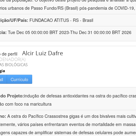
rios urbanos de Passo Fundo/RS (Brasil) pós-pandemia de COVID-19,
uição/UF/País:
FUNDACAO ATITUS - RS - Brasil
cia:
Tue Dec 05 00:00:00 BRT 2023-Thu Dec 31 00:00:00 BRT 2026
Alcir Luiz Dafre
DENADOR(A)
AS BIOLÓGICAS
gia
il
Currículo
 do Projeto:
indução de defesas antioxidantes na ostra do pacífico cr
ão com foco na maricultura
mo:
A ostra do Pacífico Crassostrea gigas é um dos bivalves mais cul
emente, vários países enfrentaram eventos de mortalidade em massa 
gens capazes de amplificar sistemas de defesas celulares pode aumen