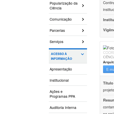
Contin
Popularização da
Ciência
instit
Comunicação
Instit
Vigên
Parcerias
Serviços
COOR
ACESSO À
CIÊNCI
INFORMAÇÃO
Arqui
Apresentação
E-ma
Institucional
Título
projet
Ações e
Programas PPA
Resu
contam
Auditoria Interna
na saú