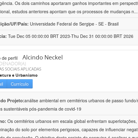
gência. Os dois caminhos aportaram ganhos importantes em perspectiv
ucional, estudos anteriores apontam que os processos de mudanças n
..
uição/UF/País:
Universidade Federal de Sergipe - SE - Brasil
cia:
Tue Dec 05 00:00:00 BRT 2023-Thu Dec 31 00:00:00 BRT 2026
Alcindo Neckel
DENADOR(A)
AS SOCIAIS APLICADAS
tetura e Urbanismo
il
Currículo
 do Projeto:
análise ambiental em cemitérios urbanos de passo fundo/rs
os sustentáveis pós-pandemia de covid-19
mo:
Os cemitérios urbanos em escala global enfrentam superlotações,
inação do solo por elementos perigosos, capazes de influenciar nega
de da população. O objetivo deste projeto de pesquisa é analisar a qu