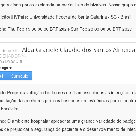
gem ainda pouco explorada na maricultura de bivalves. Nosso grupo 
uição/UF/País:
Universidade Federal de Santa Catarina - SC - Brasil
cia:
Thu Feb 15 00:00:00 BRT 2024-Sun Feb 28 00:00:00 BRT 2027
Alda Graciele Claudio dos Santos Almeida
DENADOR(A)
AS DA SAÚDE
magem
il
Currículo
 do Projeto:
avaliação dos fatores de risco associados às infecções re
entação das melhores práticas baseadas em evidências para o contro
brasileiro
mo:
O ambiente hospitalar apresenta uma grande variedade de patógen
s de prejudicar a segurança do paciente e o desenvolvimento de infec