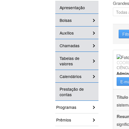
Grandes
Apresentação
Bolsas
Auxílios
Filt
Chamadas
Tabelas de
COOR
valores
CIÊNCI
Admin
Calendários
E-ma
Prestação de
contas
Título
sistem
Programas
Resu
Prêmios
signif