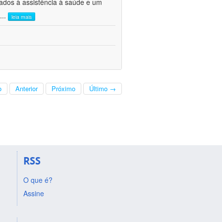
ados à assistência à saúde e um
...
leia mais
o
Anterior
Próximo
Último →
RSS
O que é?
Assine