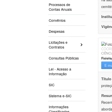
Processos de
cemité
Contas Anuais
Instit
Convênios
Vigên
Despesas
Licitações e
Contratos
COOR
CIÊNCI
Consultas Públicas
Fisiolo
E-ma
Lei - Acesso a
Informação
Título
SIC
proteç
Resu
Sistema e-SIC
Recent
Informações
aborda
Classificadas