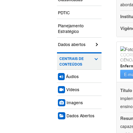
aborda
PDTIC
Instit
Planejamento
Vigên
Estratégico
Dados abertos
COOR
CENTRAIS DE
CIÊNCI
CONTEÚDOS
Enfer
E-ma
Áudios
Vídeos
Título
implem
Imagens
ensino 
Dados Abertos
Resu
capaze