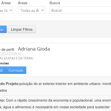
 Áreas
Áreas
Busca
rar
Limpar Filtros
Adriana Gioda
DENADOR(A)
AS EXATAS E DA TERRA
ncias
il
Currículo
 do Projeto:
poluição do ar exterior-interior em ambiente urbano: mon
ados
mo:
Com o rápido crescimento da economia e populacional, uma enorm
a, água e alimentos) é necessária em nossa sociedade para sustentar 