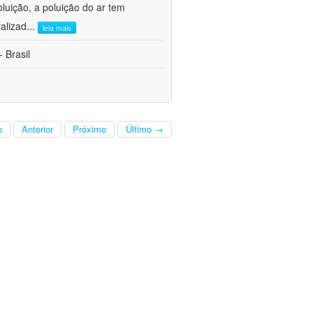
oluição, a poluição do ar tem
alizad
...
leia mais
 Brasil
o
Anterior
Próximo
Último →