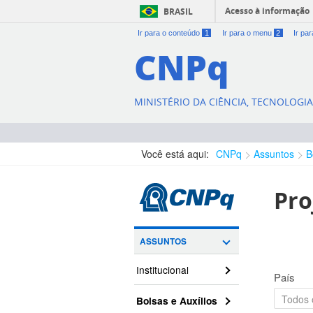
Acesso à informação
BRASIL
Ir para o conteúdo
1
Ir para o menu
2
Ir pa
CNPq
MINISTÉRIO DA CIÊNCIA, TECNOLOGI
Você está aqui:
CNPq
Assuntos
B
Pro
ASSUNTOS
Institucional
País
Bolsas e Auxílios