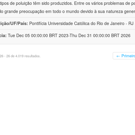
 tipos de poluição têm sido produzidos. Entre os vários problemas de p
o grande preocupação em todo o mundo devido à sua natureza gener
uição/UF/País:
Pontifícia Universidade Católica do Rio de Janeiro - RJ -
cia:
Tue Dec 05 00:00:00 BRT 2023-Thu Dec 31 00:00:00 BRT 2026
← Primeir
6 - 26 de 4.019 resultados.