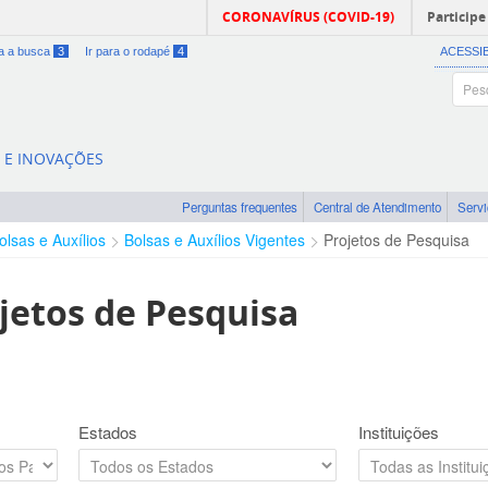
CORONAVÍRUS (COVID-19)
Participe
ra a busca
3
Ir para o rodapé
4
ACESSI
A E INOVAÇÕES
Perguntas frequentes
Central de Atendimento
Serv
olsas e Auxílios
Bolsas e Auxílios Vigentes
Projetos de Pesquisa
jetos de Pesquisa
Estados
Instituições