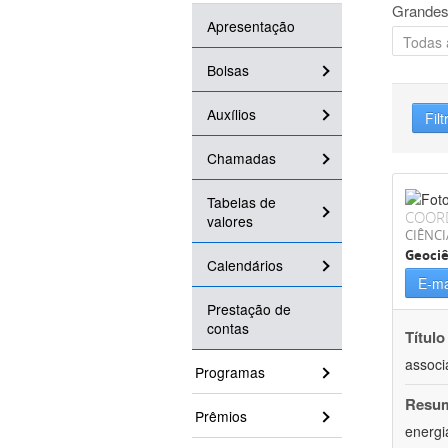
Grandes
Apresentação
Bolsas
Auxílios
Filt
Chamadas
Tabelas de
COOR
valores
CIÊNCI
Geociê
Calendários
E-ma
Prestação de
contas
Título
associ
Programas
Resu
Prêmios
energi