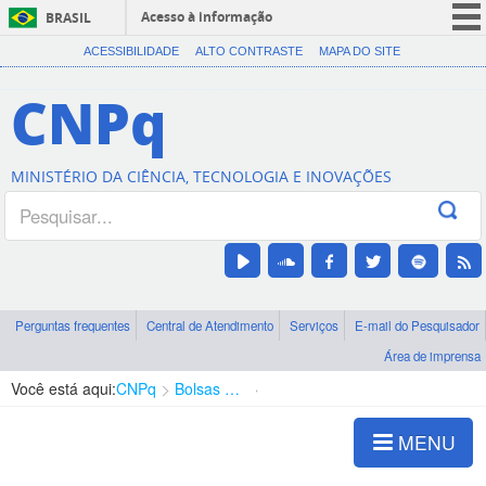
Acesso à informação
BRASIL
CORONAVÍRUS (COVID-19)
ACESSIBILIDADE
ALTO CONTRASTE
MAPA DO SITE
Participe
CNPq
Serviços
Legislação
MINISTÉRIO DA CIÊNCIA, TECNOLOGIA E INOVAÇÕES
Canais
Perguntas frequentes
Central de Atendimento
Serviços
E-mail do Pesquisador
Área de imprensa
Você está aqui:
CNPq
Bolsas e Auxílios Vigentes
Projetos de Pesquisa
MENU