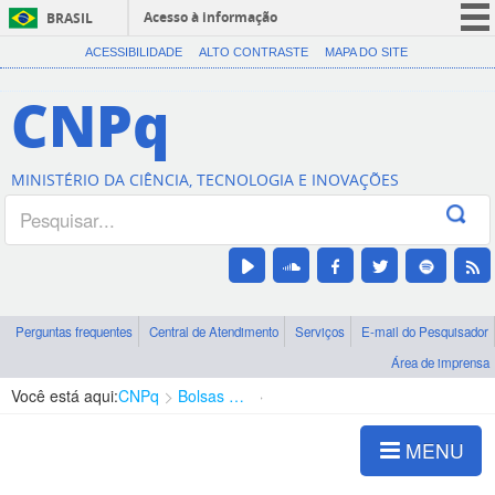
Acesso à informação
BRASIL
CORONAVÍRUS (COVID-19)
ACESSIBILIDADE
ALTO CONTRASTE
MAPA DO SITE
Participe
CNPq
Serviços
Legislação
MINISTÉRIO DA CIÊNCIA, TECNOLOGIA E INOVAÇÕES
Canais
Perguntas frequentes
Central de Atendimento
Serviços
E-mail do Pesquisador
Área de imprensa
Você está aqui:
CNPq
Bolsas e Auxílios Vigentes
Projetos de Pesquisa
MENU