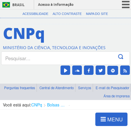
Acesso à informação
BRASIL
CORONAVÍRUS (COVID-19)
ACESSIBILIDADE
ALTO CONTRASTE
MAPA DO SITE
Participe
CNPq
Serviços
Legislação
MINISTÉRIO DA CIÊNCIA, TECNOLOGIA E INOVAÇÕES
Canais
Perguntas frequentes
Central de Atendimento
Serviços
E-mail do Pesquisador
Área de imprensa
Você está aqui:
CNPq
Bolsas e Auxílios Vigentes
Projetos de Pesquisa
MENU