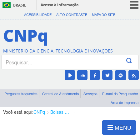
Acesso à informação
BRASIL
CORONAVÍRUS (COVID-19)
ACESSIBILIDADE
ALTO CONTRASTE
MAPA DO SITE
Participe
CNPq
Serviços
Legislação
MINISTÉRIO DA CIÊNCIA, TECNOLOGIA E INOVAÇÕES
Canais
Perguntas frequentes
Central de Atendimento
Serviços
E-mail do Pesquisador
Área de imprensa
Você está aqui:
CNPq
Bolsas e Auxílios Vigentes
Projetos de Pesquisa
MENU