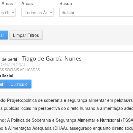
 Áreas
Áreas
Busca
rar
Limpar Filtros
Tiago de García Nunes
DENADOR(A)
AS SOCIAIS APLICADAS
o Social
il
Currículo
 do Projeto:
política de soberania e segurança alimentar em pelotas/rs
cas públicas locais na perspectiva do direito humano à alimentação ad
mo:
A Política de Soberania e Segurança Alimentar e Nutricional (PSSAN
 à Alimentação Adequada (DHAA), assegurado enquanto direito social,