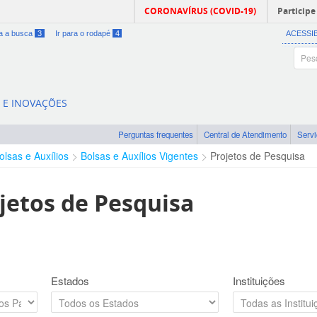
CORONAVÍRUS (COVID-19)
Participe
ra a busca
3
Ir para o rodapé
4
ACESSI
A E INOVAÇÕES
Perguntas frequentes
Central de Atendimento
Serv
olsas e Auxílios
Bolsas e Auxílios Vigentes
Projetos de Pesquisa
jetos de Pesquisa
Estados
Instituições