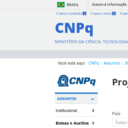
Acesso à informação
BRASIL
Ir para o conteúdo
1
Ir para o menu
2
Ir pa
CNPq
MINISTÉRIO DA CIÊNCIA, TECNOLOGI
Você está aqui:
CNPq
Assuntos
B
Pro
ASSUNTOS
Institucional
País
Bolsas e Auxílios