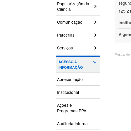
segund
Popularização da
Ciência
125,2 
Comunicação
Instit
Vigên
Parcerias
Serviços
Mostrando 3
ACESSO À
INFORMAÇÃO
Apresentação
Institucional
Ações e
Programas PPA
Auditoria Interna