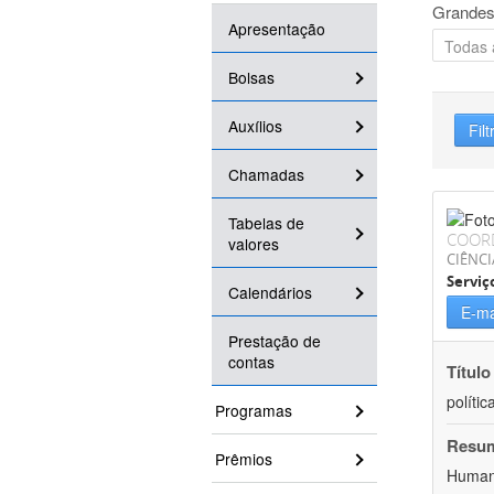
Grandes
Apresentação
Bolsas
Auxílios
Filt
Chamadas
Tabelas de
COOR
valores
CIÊNCI
Serviç
Calendários
E-ma
Prestação de
contas
Título
políti
Programas
Resu
Prêmios
Humano