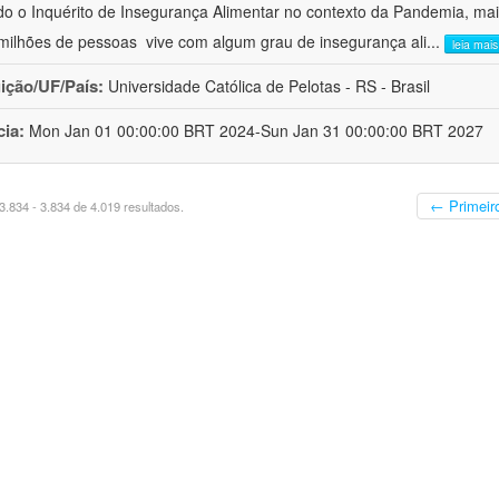
o o Inquérito de Insegurança Alimentar no contexto da Pandemia, mai
milhões de pessoas  vive com algum grau de insegurança ali
...
leia mais
uição/UF/País:
Universidade Católica de Pelotas - RS - Brasil
cia:
Mon Jan 01 00:00:00 BRT 2024-Sun Jan 31 00:00:00 BRT 2027
← Primeir
.834 - 3.834 de 4.019 resultados.