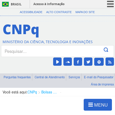
Acesso à informação
BRASIL
CORONAVÍRUS (COVID-19)
ACESSIBILIDADE
ALTO CONTRASTE
MAPA DO SITE
Participe
CNPq
Serviços
Legislação
MINISTÉRIO DA CIÊNCIA, TECNOLOGIA E INOVAÇÕES
Canais
Perguntas frequentes
Central de Atendimento
Serviços
E-mail do Pesquisador
Área de imprensa
Você está aqui:
CNPq
Bolsas e Auxílios Vigentes
Projetos de Pesquisa
MENU