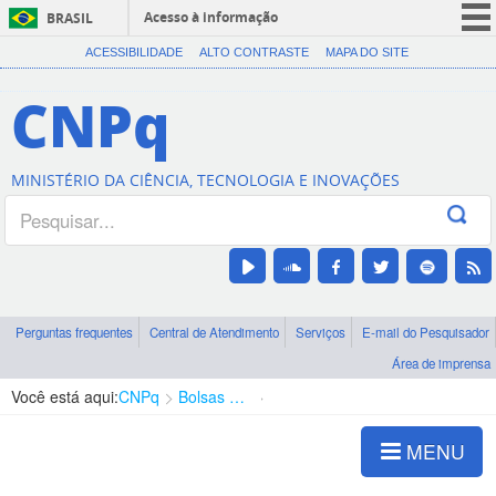
Acesso à informação
BRASIL
CORONAVÍRUS (COVID-19)
ACESSIBILIDADE
ALTO CONTRASTE
MAPA DO SITE
Participe
CNPq
Serviços
Legislação
MINISTÉRIO DA CIÊNCIA, TECNOLOGIA E INOVAÇÕES
Canais
Perguntas frequentes
Central de Atendimento
Serviços
E-mail do Pesquisador
Área de imprensa
Você está aqui:
CNPq
Bolsas e Auxílios Vigentes
Projetos de Pesquisa
MENU