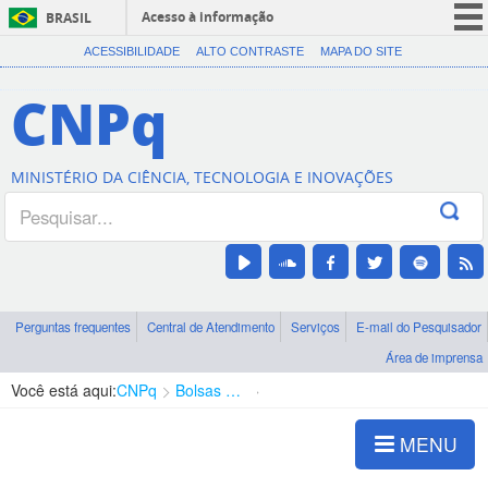
Acesso à informação
BRASIL
CORONAVÍRUS (COVID-19)
ACESSIBILIDADE
ALTO CONTRASTE
MAPA DO SITE
Participe
CNPq
Serviços
Legislação
MINISTÉRIO DA CIÊNCIA, TECNOLOGIA E INOVAÇÕES
Canais
Perguntas frequentes
Central de Atendimento
Serviços
E-mail do Pesquisador
Área de imprensa
Você está aqui:
CNPq
Bolsas e Auxílios Vigentes
Projetos de Pesquisa
MENU