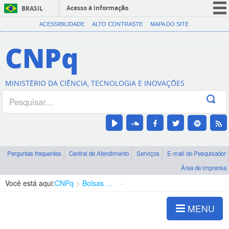
Acesso à informação
BRASIL
CORONAVÍRUS (COVID-19)
ACESSIBILIDADE
ALTO CONTRASTE
MAPA DO SITE
Participe
CNPq
Serviços
Legislação
MINISTÉRIO DA CIÊNCIA, TECNOLOGIA E INOVAÇÕES
Canais
Perguntas frequentes
Central de Atendimento
Serviços
E-mail do Pesquisador
Área de imprensa
Você está aqui:
CNPq
Bolsas e Auxílios Vigentes
Projetos de Pesquisa
MENU